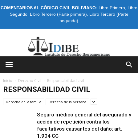
COMENTARIOS AL CÓDIGO CIVIL BOLIVIANO:
Libro Primero
,
Libro
Segundo
,
Libro Tercero (Parte primera)
,
Libro Tercero (Parte
segunda)
IDIBE
Inicio
Derecho Civil
Responsabilidad civil
RESPONSABILIDAD CIVIL
Derecho de la familia
Derecho de la persona
Seguro médico general del asegurado y
acción de repetición contra los
facultativos causantes del daño: art.
1.904 CC