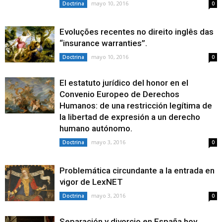
mayo 10, 2016
Doctrina
0
Evoluções recentes no direito inglês das
“insurance warranties”.
mayo 10, 2016
Doctrina
0
El estatuto jurídico del honor en el
Convenio Europeo de Derechos
Humanos: de una restricción legítima de
la libertad de expresión a un derecho
humano autónomo.
mayo 3, 2016
Doctrina
0
Problemática circundante a la entrada en
vigor de LexNET
mayo 3, 2016
Doctrina
0
Separación y divorcio en España hoy.