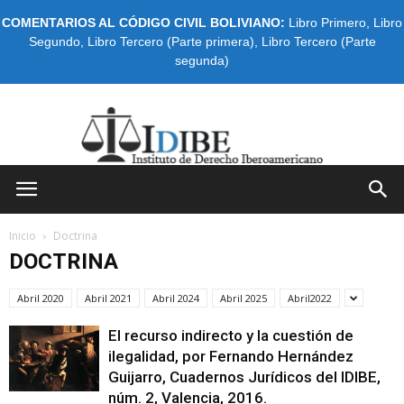
COMENTARIOS AL CÓDIGO CIVIL BOLIVIANO:
Libro Primero
,
Libro
Segundo
,
Libro Tercero (Parte primera)
,
Libro Tercero (Parte
segunda)
IDIBE
Inicio
Doctrina
DOCTRINA
Abril 2020
Abril 2021
Abril 2024
Abril 2025
Abril2022
El recurso indirecto y la cuestión de
ilegalidad, por Fernando Hernández
Guijarro, Cuadernos Jurídicos del IDIBE,
núm. 2, Valencia, 2016.