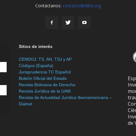
Contáctanos:
contacto@idibe.org
Sitios de interés
CENDOJ: TS, AN, TSJ y AP
Códigos (España)
Jurisprudencia TC Español
Es
Boletín Oficial del Estado
In
Revista Boliviana de Derecho
mod
Revista Jurídica de la UAM
tra
Revista de Actualidad Jurídica Iberoamericana –
Con
Dialnet
Ciè
Inv
de 