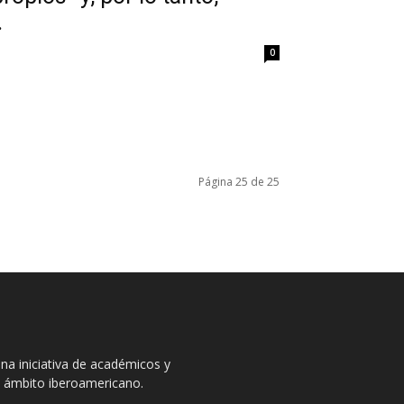
.
0
Página 25 de 25
na iniciativa de académicos y
el ámbito iberoamericano.