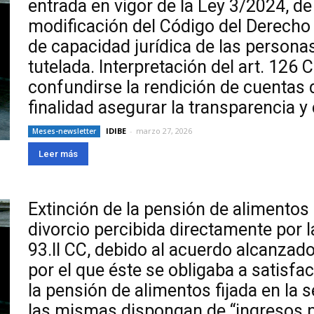
entrada en vigor de la Ley 3/2024, de
modificación del Código del Derecho
de capacidad jurídica de las personas,
tutelada. Interpretación del art. 126
confundirse la rendición de cuentas 
finalidad asegurar la transparencia y 
IDIBE
-
marzo 27, 2026
Meses-newsletter
Leer más
Extinción de la pensión de alimentos 
divorcio percibida directamente por l
93.II CC, debido al acuerdo alcanzado 
por el que éste se obligaba a satisfa
la pensión de alimentos fijada en la 
las mismas dispongan de “ingresos pro