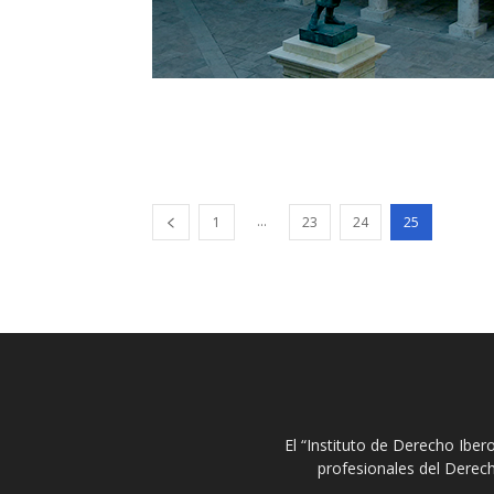
...
1
23
24
25
El “Instituto de Derecho Ibe
profesionales del Derech