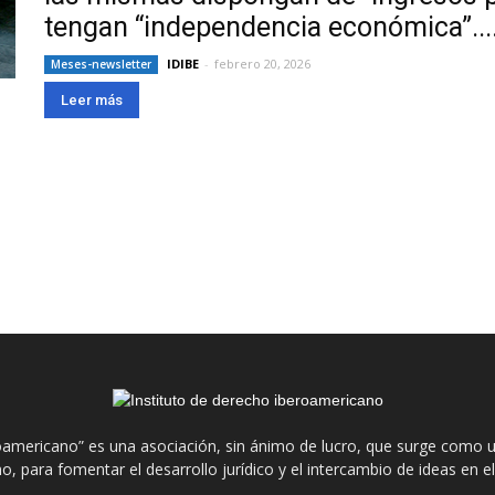
tengan “independencia económica”...
IDIBE
-
febrero 20, 2026
Meses-newsletter
Leer más
roamericano” es una asociación, sin ánimo de lucro, que surge como u
o, para fomentar el desarrollo jurídico y el intercambio de ideas en 