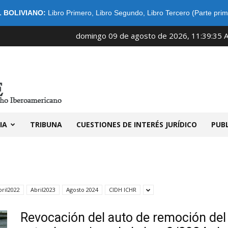
 BOLIVIANO:
Libro Primero
,
Libro Segundo
,
Libro Tercero (Parte prim
domingo 09 de agosto de 2026, 11:39:35 
IDIBE
IA
TRIBUNA
CUESTIONES DE INTERÉS JURÍDICO
PUB
bril2022
Abril2023
Agosto 2024
CIDH ICHR
Revocación del auto de remoción del