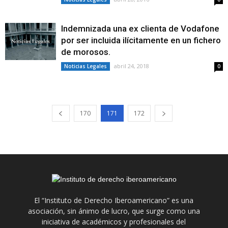
Indemnizada una ex clienta de Vodafone
por ser incluida ilícitamente en un fichero
de morosos.
abril 24, 2018
Noticias Legales
0
170
171
172
El “Instituto de Derecho Iberoamericano” es una
asociación, sin ánimo de lucro, que surge como una
iniciativa de académicos y profesionales del