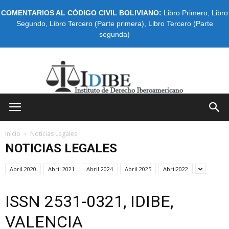
COMENTARIOS AL CÓDIGO CIVIL BOLIVIANO:
Libro Primero
,
Libro
Segundo
,
Libro Tercero (Parte primera)
,
Libro Tercero (Parte
segunda)
IDIBE
Inicio
Noticias Legales
NOTICIAS LEGALES
Abril 2020
Abril 2021
Abril 2024
Abril 2025
Abril2022
ISSN 2531-0321, IDIBE,
VALENCIA