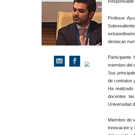
Responsable 
Profesor Ayu
Sobresalient
extraordinari
destacan nume
Participante
miembro del c
Sus principal
de contratos
Ha realizado 
docentes las
Universidad de
Miembro de va
Innovación y