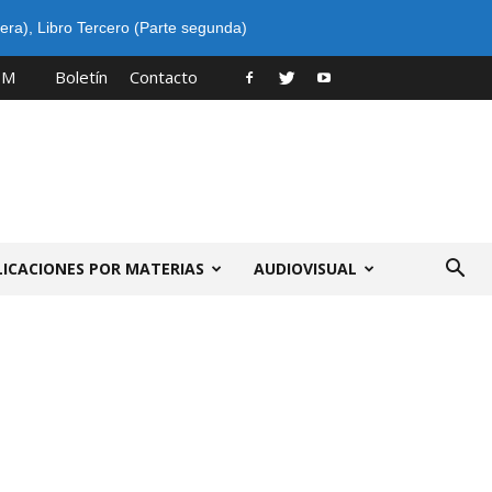
era)
,
Libro Tercero (Parte segunda)
PM
Boletín
Contacto
LICACIONES POR MATERIAS
AUDIOVISUAL