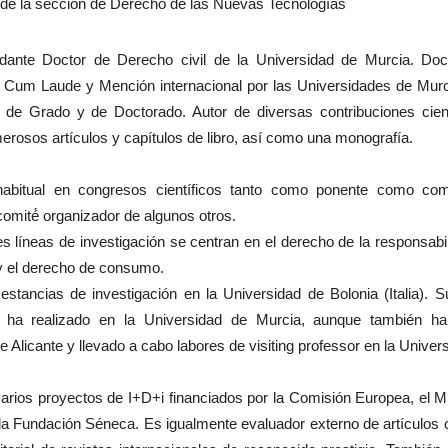
de la sección de Derecho de las Nuevas Tecnologías
dante Doctor de Derecho civil de la Universidad de Murcia. Do
e Cum Laude y Mención internacional por las Universidades de Murc
o de Grado y de Doctorado. Autor de diversas contribuciones cient
rosos artículos y capítulos de libro, así como una monografía.
 habitual en congresos científicos tanto como ponente como com
omité́ organizador de algunos otros.
es líneas de investigación se centran en el derecho de la responsabil
 y el derecho de consumo.
estancias de investigación en la Universidad de Bolonia (Italia). S
 ha realizado en la Universidad de Murcia, aunque también h
 Alicante y llevado a cabo labores de visiting professor en la Universit
rios proyectos de I+D+i financiados por la Comisión Europea, el Mi
 la Fundación Séneca. Es igualmente evaluador externo de artículos 