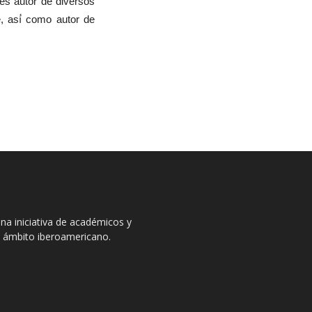
 es autor de diversos
, así́ como autor de
na iniciativa de académicos y
el ámbito iberoamericano.