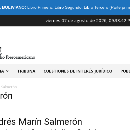
 BOLIVIANO:
Libro Primero
,
Libro Segundo
,
Libro Tercero (Parte prim
viernes 07 de agosto de 2026, 09:33:42 
IDIBE
IA
TRIBUNA
CUESTIONES DE INTERÉS JURÍDICO
PUB
n Salmerón
erón
drés Marín Salmerón