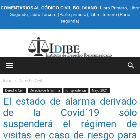
COMENTARIOS AL CÓDIGO CIVIL BOLIVIANO:
Libro Primero
,
Libro
Segundo
,
Libro Tercero (Parte primera)
,
Libro Tercero (Parte
segunda)
IDIBE
Inicio
Derecho Civil
Derecho Civil
Derecho de la familia
Jurisprudencia
Mayo 2021
El estado de alarma derivado
de la Covid´19 sólo
suspenderá el régimen de
visitas en caso de riesgo para