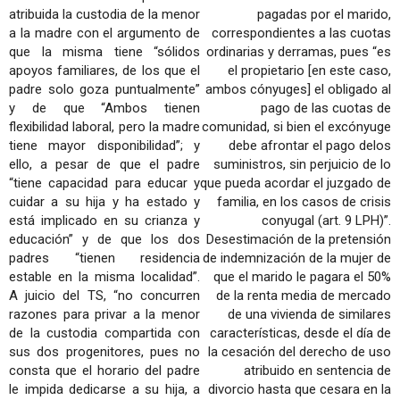
atribuida la custodia de la menor
pagadas por el marido,
a la madre con el argumento de
correspondientes a las cuotas
que la misma tiene “sólidos
ordinarias y derramas, pues “es
apoyos familiares, de los que el
el propietario [en este caso,
padre solo goza puntualmente”
ambos cónyuges] el obligado al
y de que “Ambos tienen
pago de las cuotas de
flexibilidad laboral, pero la madre
comunidad, si bien el excónyuge
tiene mayor disponibilidad”; y
debe afrontar el pago delos
ello, a pesar de que el padre
suministros, sin perjuicio de lo
“tiene capacidad para educar y
que pueda acordar el juzgado de
cuidar a su hija y ha estado y
familia, en los casos de crisis
está implicado en su crianza y
conyugal (art. 9 LPH)”.
educación” y de que los dos
Desestimación de la pretensión
padres “tienen residencia
de indemnización de la mujer de
estable en la misma localidad”.
que el marido le pagara el 50%
A juicio del TS, “no concurren
de la renta media de mercado
razones para privar a la menor
de una vivienda de similares
de la custodia compartida con
características, desde el día de
sus dos progenitores, pues no
la cesación del derecho de uso
consta que el horario del padre
atribuido en sentencia de
le impida dedicarse a su hija, a
divorcio hasta que cesara en la