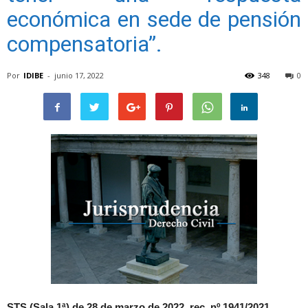
económica en sede de pensión
compensatoria”.
Por
IDIBE
-
junio 17, 2022
348
0
STS (Sala 1ª) de 28 de marzo de 2022, rec. nº 1941/2021