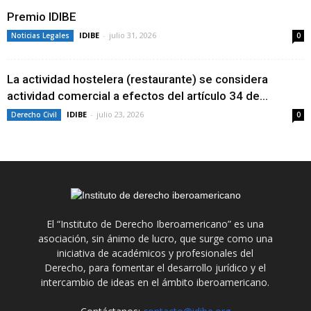
Premio IDIBE
IDIBE
-
julio 31, 2026
Noticias Legales
0
La actividad hostelera (restaurante) se considera
actividad comercial a efectos del artículo 34 de...
IDIBE
-
julio 23, 2026
Derecho Civil
0
El “Instituto de Derecho Iberoamericano” es una
asociación, sin ánimo de lucro, que surge como una
iniciativa de académicos y profesionales del
Derecho, para fomentar el desarrollo jurídico y el
intercambio de ideas en el ámbito iberoamericano.