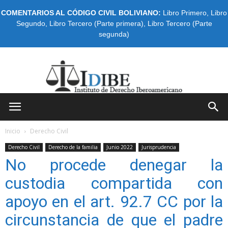
COMENTARIOS AL CÓDIGO CIVIL BOLIVIANO:
Libro Primero
,
Libro
Segundo
,
Libro Tercero (Parte primera)
,
Libro Tercero (Parte
segunda)
IDIBE
Inicio
Derecho Civil
Derecho Civil
Derecho de la familia
Junio 2022
Jurisprudencia
No procede denegar la
custodia compartida con
apoyo en el art. 92.7 CC por la
circunstancia de que el padre