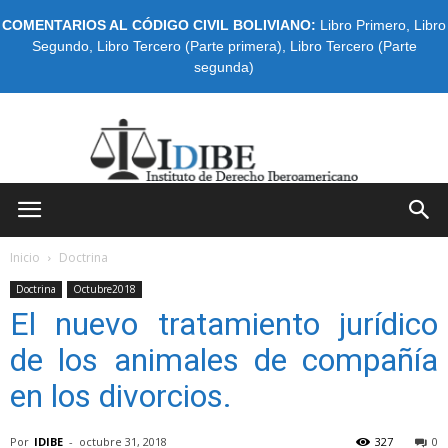
COMENTARIOS AL CÓDIGO CIVIL BOLIVIANO:
Libro Primero
,
Libro
Segundo
,
Libro Tercero (Parte primera)
,
Libro Tercero (Parte
segunda)
IDIBE
Inicio
Doctrina
Doctrina
Octubre2018
El nuevo tratamiento jurídico
de los animales de compañía
en los divorcios.
Por
IDIBE
-
octubre 31, 2018
327
0