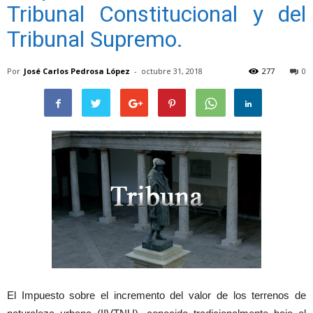
Tribunal Constitucional y del
Tribunal Supremo.
Por
José Carlos Pedrosa López
-
octubre 31, 2018
277
0
El Impuesto sobre el incremento del valor de los terrenos de