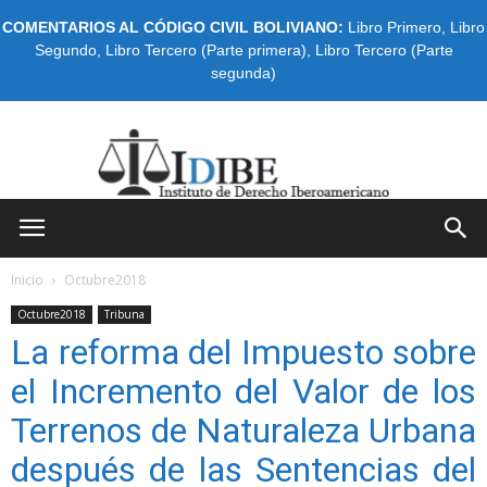
COMENTARIOS AL CÓDIGO CIVIL BOLIVIANO:
Libro Primero
,
Libro
Segundo
,
Libro Tercero (Parte primera)
,
Libro Tercero (Parte
segunda)
IDIBE
Inicio
Octubre2018
Octubre2018
Tribuna
La reforma del Impuesto sobre
el Incremento del Valor de los
Terrenos de Naturaleza Urbana
después de las Sentencias del