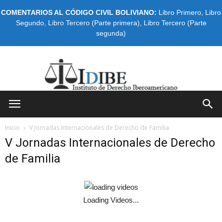
COMENTARIOS AL CÓDIGO CIVIL BOLIVIANO:
Libro Primero
,
Libro
Segundo
,
Libro Tercero (Parte primera)
,
Libro Tercero (Parte
segunda)
IDIBE
Inicio
V Jornadas Internacionales de Derecho de Familia
V Jornadas Internacionales de Derecho
de Familia
Loading Videos...