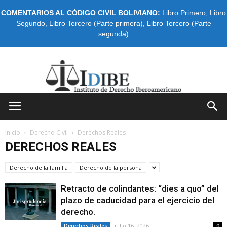
COMENTARIOS AL CÓDIGO CIVIL BOLIVIANO:
Libro Primero
,
Libro
Segundo
,
Libro Tercero (Parte primera)
,
Libro Tercero (Parte
segunda)
IDIBE
Inicio
Derecho Civil
Derechos Reales
DERECHOS REALES
Derecho de la familia
Derecho de la persona
Retracto de colindantes: “dies a quo” del
plazo de caducidad para el ejercicio del
derecho.
julio 16, 2026
Derechos Reales
0