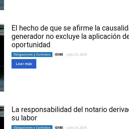
El hecho de que se afirme la causal
generador no excluye la aplicación de
oportunidad
IDIBE
-
julio 23, 2026
Obligaciones y Contratos
Leer más
La responsabilidad del notario derivad
su labor
IDIBE
-
julio 23, 2026
Obligaciones y Contratos