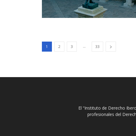
...
1
2
3
33
El “Instituto de Derecho Ibe
profesionales del Derech