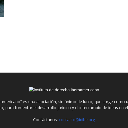
roamericano” es una asociación, sin ánimo de lucro, que surge como u
o, para fomentar el desarrollo jurídico y el intercambio de ideas en 
Contáctanos:
contacto@idibe.org