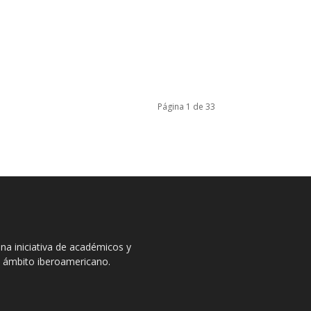
Página 1 de 33
na iniciativa de académicos y
el ámbito iberoamericano.