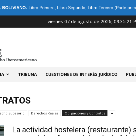
 BOLIVIANO:
Libro Primero
,
Libro Segundo
,
Libro Tercero (Parte prim
viernes 07 de agosto de 2026, 09:35:21 
IDIBE
IA
TRIBUNA
CUESTIONES DE INTERÉS JURÍDICO
PUB
TRATOS
echo Sucesorio
Derechos Reales
Obligaciones y Contratos
La actividad hostelera (restaurante) 