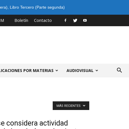
era)
,
Libro Tercero (Parte segunda)
PM
Boletín
Contacto
LICACIONES POR MATERIAS
AUDIOVISUAL
MÁS RECIENTES
se considera actividad