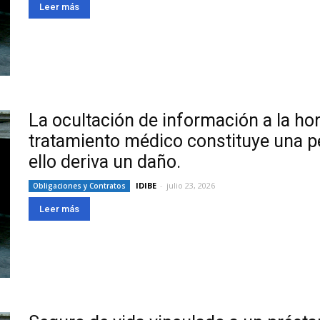
Leer más
La ocultación de información a la ho
tratamiento médico constituye una p
ello deriva un daño.
IDIBE
-
julio 23, 2026
Obligaciones y Contratos
Leer más