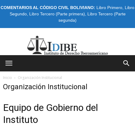
COMENTARIOS AL CÓDIGO CIVIL BOLIVIANO:
Libro Primero
,
Libro
Segundo
,
Libro Tercero (Parte primera)
,
Libro Tercero (Parte
segunda)
IDIBE
Inicio
Organización Institucional
Organización Institucional
Equipo de Gobierno del
Instituto