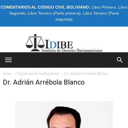
COMENTARIOS AL CÓDIGO CIVIL BOLIVIANO:
Libro Primero
,
Libro
Segundo
,
Libro Tercero (Parte primera)
,
Libro Tercero (Parte
segunda)
IDIBE
Inicio
Organización Institucional
Dr. Adrián Arrébola Blanco
Dr. Adrián Arrébola Blanco