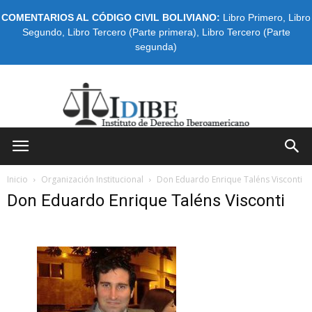
COMENTARIOS AL CÓDIGO CIVIL BOLIVIANO:
Libro Primero
,
Libro
Segundo
,
Libro Tercero (Parte primera)
,
Libro Tercero (Parte
segunda)
IDIBE
Inicio
Organización Institucional
Don Eduardo Enrique Taléns Visconti
Don Eduardo Enrique Taléns Visconti