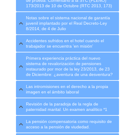
de prueba. Comentario a la STC (PLENO)
173/2013 de 10 de Octubre (RTC 2013, 173)
Notas sobre el sistema nacional de garantía
juvenil implantado por el Real Decreto-Ley
8/2014, de 4 de Julio
Accidentes sufridos en el hotel cuando el
trabajador se encuentra 'en misión'
Primera experiencia práctica del nuevo
sistema de revalorización de pensiones
instaurado por mor de la ley 23/2013, de 23
de Diciembre: ¿aventura de una desventura?
Las intromisiones en el derecho a la propia
imagen en el ámbito laboral
Revisión de la paradoja de la regla de
paternidad marital. Un examen analítico *1
La pensión compensatoria como requisito de
acceso a la pensión de viudedad.