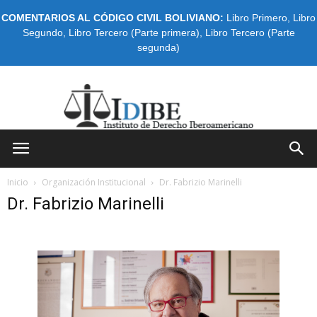
COMENTARIOS AL CÓDIGO CIVIL BOLIVIANO:
Libro Primero
,
Libro
Segundo
,
Libro Tercero (Parte primera)
,
Libro Tercero (Parte
segunda)
IDIBE
Inicio
Organización Institucional
Dr. Fabrizio Marinelli
Dr. Fabrizio Marinelli