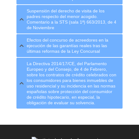
Suspensión del derecho de visita de los
padres respecto del menor acogido.
Comentario a la STS (sala 1ª) 663/2013, de 4
de Noviembre
Efectos del concurso de acreedores en la
ejecución de las garantías reales tras las
últimas reformas de la Ley Concursal
La Directiva 2014/17/CE, del Parlamento
Europeo y del Consejo, de 4 de Febrero,
sobre los contratos de crédito celebrados con
los consumidores para bienes inmuebles de
uso residencial y su incidencia en las normas
españolas sobre protección del consumidor
de crédito hipotecario, en especial, la
obligación de evaluar su solvencia.