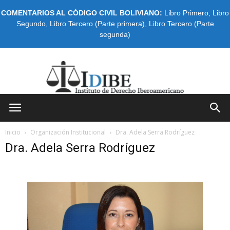
COMENTARIOS AL CÓDIGO CIVIL BOLIVIANO:
Libro Primero
,
Libro
Segundo
,
Libro Tercero (Parte primera)
,
Libro Tercero (Parte
segunda)
IDIBE
Inicio
Organización Institucional
Dra. Adela Serra Rodríguez
Dra. Adela Serra Rodríguez