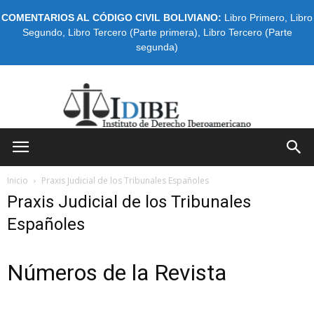
COMENTARIOS AL CÓDIGO CIVIL BOLIVIANO:
Libro Primero
,
Libro
Segundo
,
Libro Tercero (Parte primera)
,
Libro Tercero (Parte
segunda)
IDIBE
Inicio
Praxis Judicial de los Tribunales Españoles
Praxis Judicial de los Tribunales
Españoles
Números de la Revista