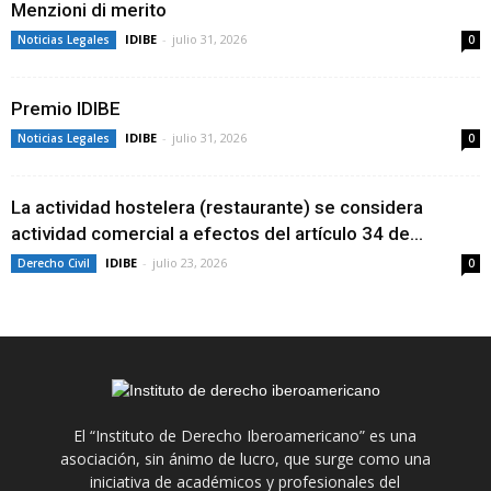
Menzioni di merito
IDIBE
-
julio 31, 2026
Noticias Legales
0
Premio IDIBE
IDIBE
-
julio 31, 2026
Noticias Legales
0
La actividad hostelera (restaurante) se considera
actividad comercial a efectos del artículo 34 de...
IDIBE
-
julio 23, 2026
Derecho Civil
0
El “Instituto de Derecho Iberoamericano” es una
asociación, sin ánimo de lucro, que surge como una
iniciativa de académicos y profesionales del