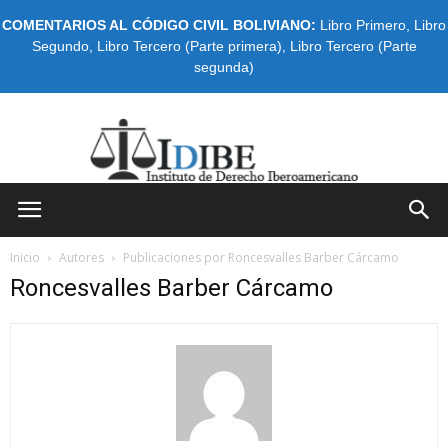
COMENTARIOS AL CÓDIGO CIVIL BOLIVIANO:
Libro Primero
,
Libro
Segundo
,
Libro Tercero (Parte primera)
,
Libro Tercero (Parte
segunda)
IDIBE
Inicio
Autores
Publicaciones por Roncesvalles Barber Cárcamo
Roncesvalles Barber Cárcamo