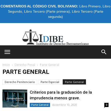
COMENTARIOS AL CÓDIGO CIVIL BOLIVIANO:
Libro Primero
,
Libro
Segundo
,
Libro Tercero (Parte primera)
,
Libro Tercero (Parte
segunda)
IDIBE
Inicio
Derecho Penal
Parte General
PARTE GENERAL
Derecho Penitenciario
Parte Especial
Parte General
Criterios para la graduación de la
imprudencia menos grave.
diciembre 10, 2020
Parte General
0