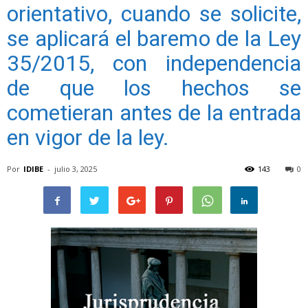
orientativo, cuando se solicite,
se aplicará el baremo de la Ley
35/2015, con independencia
de que los hechos se
cometieran antes de la entrada
en vigor de la ley.
Por
IDIBE
-
julio 3, 2025
143
0