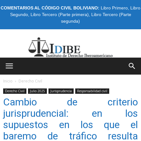
COMENTARIOS AL CÓDIGO CIVIL BOLIVIANO:
Libro Primero
,
Libro
Segundo
,
Libro Tercero (Parte primera)
,
Libro Tercero (Parte
segunda)
IDIBE
Inicio
Derecho Civil
Derecho Civil
Julio 2025
Jurisprudencia
Responsabilidad civil
Cambio de criterio
jurisprudencial: en los
supuestos en los que el
baremo de tráfico resulta