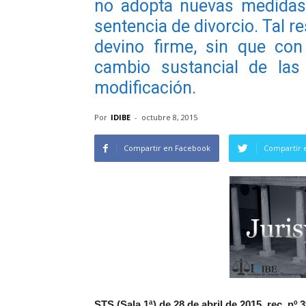
no adopta nuevas medidas 
sentencia de divorcio. Tal r
devino firme, sin que con
cambio sustancial de las 
modificación.
Por
IDIBE
-
octubre 8, 2015
Compartir en Facebook
Compartir 
STS (Sala 1ª) de 28 de abril de 2015, rec. nº 