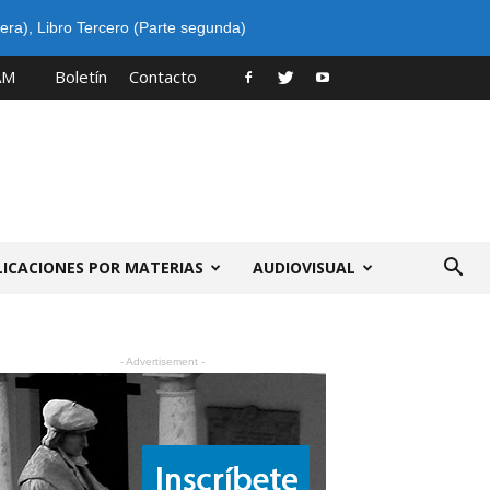
era)
,
Libro Tercero (Parte segunda)
AM
Boletín
Contacto
LICACIONES POR MATERIAS
AUDIOVISUAL
- Advertisement -