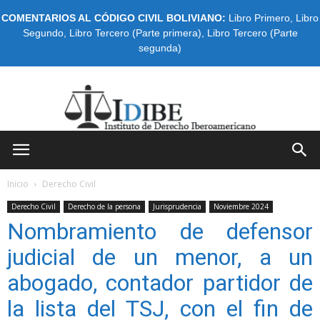
COMENTARIOS AL CÓDIGO CIVIL BOLIVIANO:
Libro Primero
,
Libro
Segundo
,
Libro Tercero (Parte primera)
,
Libro Tercero (Parte
segunda)
IDIBE
Inicio
Derecho Civil
Derecho Civil
Derecho de la persona
Jurisprudencia
Noviembre 2024
Nombramiento de defensor
judicial de un menor, a un
abogado, contador partidor de
la lista del TSJ, con el fin de