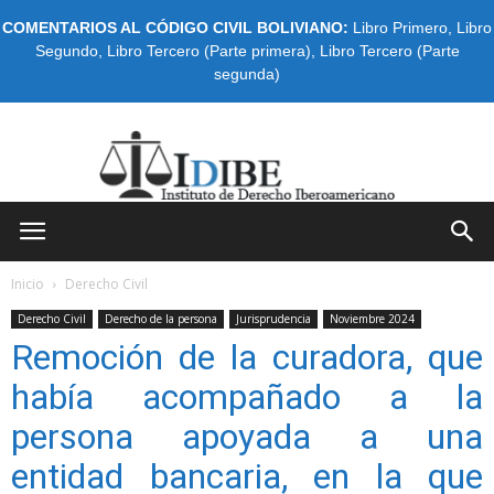
COMENTARIOS AL CÓDIGO CIVIL BOLIVIANO:
Libro Primero
,
Libro
Segundo
,
Libro Tercero (Parte primera)
,
Libro Tercero (Parte
segunda)
IDIBE
Inicio
Derecho Civil
Derecho Civil
Derecho de la persona
Jurisprudencia
Noviembre 2024
Remoción de la curadora, que
había acompañado a la
persona apoyada a una
entidad bancaria, en la que