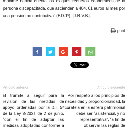
máxime habida cuenta los exiguos recursos económicos de la
persona discapacitada, que ascienden a 484, 61 euros al mes por
una pensión no contributiva” (F.D.1º). [J.R.V.B.].
print
Artículo anterior
Artículo siguiente
El trámite a seguir para la
Por respeto a los principios de
revisión de las medidas de
necesidad y proporcionalidad, la
apoyo ordenadas por la D.T. 5ª
curatela en la esfera patrimonial
de la Ley 8/2021 de 2 de junio,
debe ser “asistencial, y no
“con el fin de adaptar las
representativa”, “a fin de
medidas adoptadas conforme a
observar las reglas de