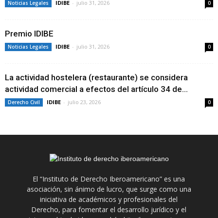
IDIBE
-
julio 31, 2026
Noticias Legales
0
Premio IDIBE
IDIBE
-
julio 31, 2026
Noticias Legales
0
La actividad hostelera (restaurante) se considera
actividad comercial a efectos del artículo 34 de...
IDIBE
-
julio 23, 2026
Derecho Civil
0
El “Instituto de Derecho Iberoamericano” es una
asociación, sin ánimo de lucro, que surge como una
iniciativa de académicos y profesionales del
Derecho, para fomentar el desarrollo jurídico y el