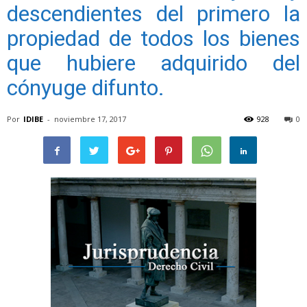
descendientes del primero la
propiedad de todos los bienes
que hubiere adquirido del
cónyuge difunto.
Por
IDIBE
-
noviembre 17, 2017
928
0