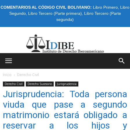
COMENTARIOS AL CÓDIGO CIVIL BOLIVIANO:
Libro Primero
,
Libro
Segundo
,
Libro Tercero (Parte primera)
,
Libro Tercero (Parte
segunda)
IDIBE
Inicio
Derecho Civil
Derecho Civil
Derecho Sucesorio
Jurisprudencia
Jurisprudencia: Toda persona
viuda que pase a segundo
matrimonio estará obligado a
reservar a los hijos y