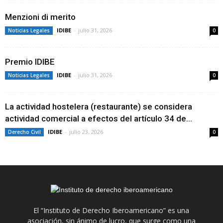
Menzioni di merito
IDIBE
-
julio 31, 2026
Noticias Legales
0
Premio IDIBE
IDIBE
-
julio 31, 2026
Noticias Legales
0
La actividad hostelera (restaurante) se considera
actividad comercial a efectos del artículo 34 de...
IDIBE
-
julio 23, 2026
Derecho Civil
0
El “Instituto de Derecho Iberoamericano” es una
asociación, sin ánimo de lucro, que surge como una