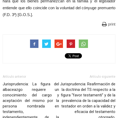
hará que los bienes permanezcan en la familia y el legislador
entiende que ello coincide con la voluntad del cónyuge premuerto
(F.D. 3º) [G.O.S.].
print
Artículo anterior
Artículo siguiente
Jurisprudencia: La figura del
Jurisprudencia: Reafirmación de
albaceazgo requiere un
la doctrina del TS respecto a la
conocimiento del cargo y
figura “favor testamenti” y de la
aceptación del mismo por la
prevalencia de la capacidad del
persona nombrada en
testador en orden a la validez y
testamento,
eficacia del testamento
independientemente de la
otorgado.