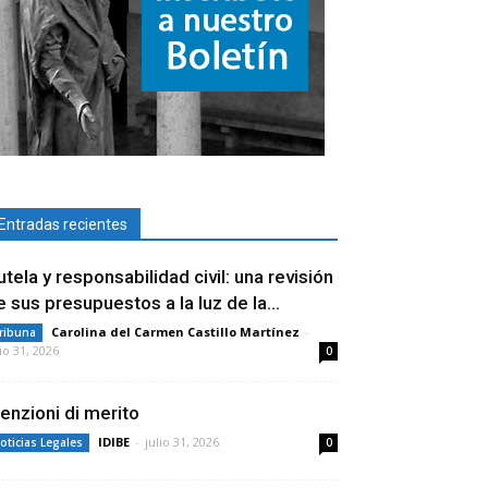
Entradas recientes
utela y responsabilidad civil: una revisión
e sus presupuestos a la luz de la...
Carolina del Carmen Castillo Martínez
-
ribuna
lio 31, 2026
0
enzioni di merito
IDIBE
-
julio 31, 2026
oticias Legales
0