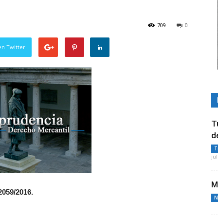
709
0
en Twitter
T
d
T
ju
M
2059/2016.
N