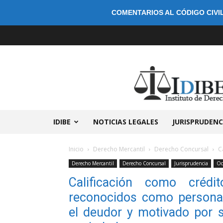
COMENTARIOS AL CÓDIGO CIVIL
IDIBE
NOTICIAS LEGALES
JURISPRUDENC
Inicio
Derecho Mercantil
Derecho Concursal
C
Derecho Mercantil
Derecho Concursal
Jurisprudencia
Oc
Calificación como crédi
reconocidos como persona
el deudor y motivado por 