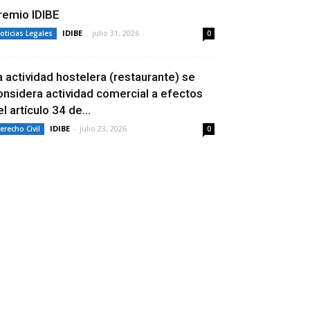
remio IDIBE
IDIBE
-
julio 31, 2026
oticias Legales
0
a actividad hostelera (restaurante) se
onsidera actividad comercial a efectos
l artículo 34 de...
IDIBE
-
julio 23, 2026
erecho Civil
0