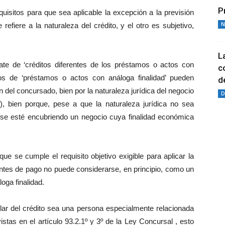
P
uisitos para que sea aplicable la excepción a la previsión
N
refiere a la naturaleza del crédito, y el otro es subjetivo,
L
trate de ‘créditos diferentes de los préstamos o actos con
c
ados de ‘préstamos o actos con análoga finalidad’ pueden
de
ón del concursado, bien por la naturaleza jurídica del negocio
D
.), bien porque, pese a que la naturaleza jurídica no sea
, se esté encubriendo un negocio cuya finalidad económica
e se cumple el requisito objetivo exigible para aplicar la
entes de pago no puede considerarse, en principio, como un
oga finalidad.
itular del crédito sea una persona especialmente relacionada
stas en el artículo 93.2.1º y 3º de la Ley Concursal , esto