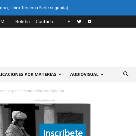
era)
,
Libro Tercero (Parte segunda)
PM
Boletín
Contacto
LICACIONES POR MATERIAS
AUDIOVISUAL
nas especialmente relacionadas con...
- Advertisement -