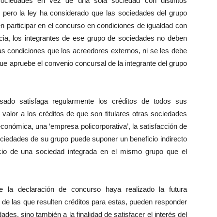
sociedades en vez de una sola sociedad con distintos
, pero la ley ha considerado que las sociedades del grupo
n participar en el concurso en condiciones de igualdad con
ia, los integrantes de ese grupo de sociedades no deben
as condiciones que los acreedores externos, ni se les debe
que apruebe el convenio concursal de la integrante del grupo
rsado satisfaga regularmente los créditos de todos sus
valor a los créditos de que son titulares otras sociedades
económica, una ‘empresa policorporativa’, la satisfacción de
ociedades de su grupo puede suponer un beneficio indirecto
ficio de una sociedad integrada en el mismo grupo que el
 la declaración de concurso haya realizado la futura
de las que resulten créditos para estas, pueden responder
ades, sino también a la finalidad de satisfacer el interés del