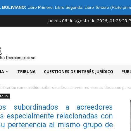
 BOLIVIANO:
Libro Primero
,
Libro Segundo
,
Libro Tercero (Parte prim
jueves 06 de agosto de 2026, 01:23:29 
IDIBE
IA
TRIBUNA
CUESTIONES DE INTERÉS JURÍDICO
PUB
alificación como créditos subordinados a acreedores reconocidos como perso
t2019
tos subordinados a acreedores
s especialmente relacionadas con
su pertenencia al mismo grupo de