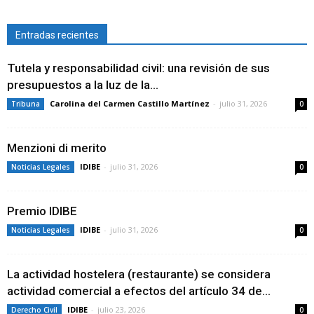
Entradas recientes
Tutela y responsabilidad civil: una revisión de sus
presupuestos a la luz de la...
Carolina del Carmen Castillo Martínez
-
julio 31, 2026
Tribuna
0
Menzioni di merito
IDIBE
-
julio 31, 2026
Noticias Legales
0
Premio IDIBE
IDIBE
-
julio 31, 2026
Noticias Legales
0
La actividad hostelera (restaurante) se considera
actividad comercial a efectos del artículo 34 de...
IDIBE
-
julio 23, 2026
Derecho Civil
0