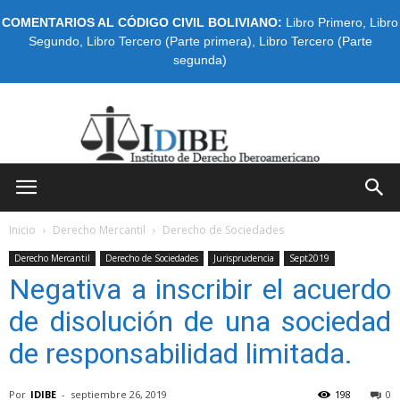
COMENTARIOS AL CÓDIGO CIVIL BOLIVIANO:
Libro Primero
,
Libro
Segundo
,
Libro Tercero (Parte primera)
,
Libro Tercero (Parte
segunda)
IDIBE
Inicio
Derecho Mercantil
Derecho de Sociedades
Derecho Mercantil
Derecho de Sociedades
Jurisprudencia
Sept2019
Negativa a inscribir el acuerdo
de disolución de una sociedad
de responsabilidad limitada.
Por
IDIBE
-
septiembre 26, 2019
198
0