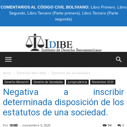
COMENTARIOS AL CÓDIGO CIVIL BOLIVIANO:
Libro Primero
,
Libro
Segundo
,
Libro Tercero (Parte primera)
,
Libro Tercero (Parte
segunda)
IDIBE
Inicio
Derecho Mercantil
Derecho de Sociedades
Derecho Mercantil
Derecho de Sociedades
Jurisprudencia
Noviembre 2020
Negativa a inscribir
determinada disposición de los
estatutos de una sociedad.
Por
IDIBE
-
noviembre 5, 2020
94
0