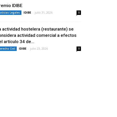
remio IDIBE
IDIBE
-
julio 31, 2026
oticias Legales
0
a actividad hostelera (restaurante) se
onsidera actividad comercial a efectos
l artículo 34 de...
IDIBE
-
julio 23, 2026
erecho Civil
0