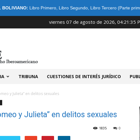
 BOLIVIANO:
Libro Primero
,
Libro Segundo
,
Libro Tercero (Parte prim
viernes 07 de agosto de 2026, 04:21:35 
IDIBE
IA
TRIBUNA
CUESTIONES DE INTERÉS JURÍDICO
PUB
omeo y Julieta” en delitos sexuales
l
omeo y Julieta” en delitos sexuales
1835
0