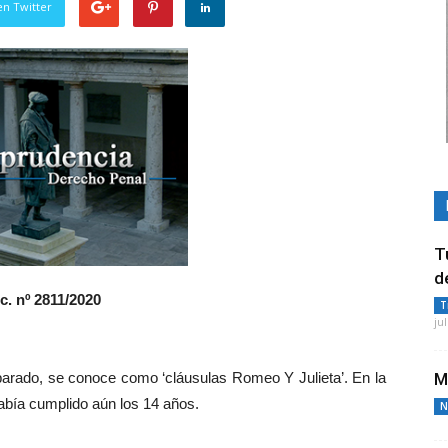
en Twitter
T
d
c. nº 2811/2020
T
ju
arado, se conoce como ‘cláusulas Romeo Y Julieta’. En la
M
abía cumplido aún los 14 años.
N