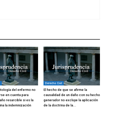
l
Derecho Civil
atología del enfermo no
El hecho de que se afirme la
rse en cuenta para
causalidad de un daño con su hecho
año resarcible si es la
generador no excluye la aplicación
na la indemnización
de la doctrina de la...