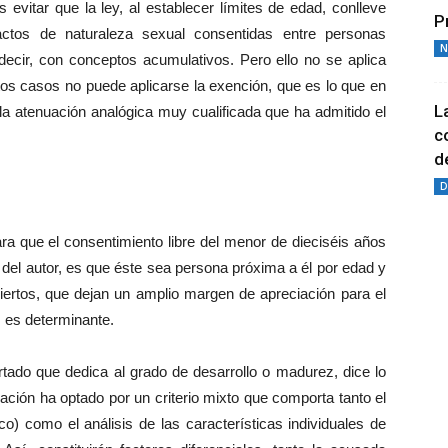
 evitar que la ley, al establecer límites de edad, conlleve
P
tactos de naturaleza sexual consentidas entre personas
N
cir, con conceptos acumulativos. Pero ello no se aplica
s casos no puede aplicarse la exención, que es lo que en
L
la atenuación analógica muy cualificada que ha admitido el
c
de
D
ara que el consentimiento libre del menor de dieciséis años
l del autor, es que éste sea persona próxima a él por edad y
iertos, que dejan un amplio margen de apreciación para el
, es determinante.
artado que dedica al grado de desarrollo o madurez, dice lo
ación ha optado por un criterio mixto que comporta tanto el
ico) como el análisis de las características individuales de