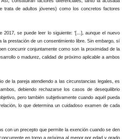
 Así, constituirán factores diferenciales, tanto la acusada
e trata de adultos jóvenes) como los concretos factores
 2017, se puede leer lo siguiente: ‘[…], aunque el nuevo
 la prestación de un consentimiento libre. Sin embargo, sí
eben concurrir conjuntamente como son la proximidad de la
sarrollo o madurez, calidad de próximo aplicable a ambos
rio de la pareja atendiendo a las circunstancias legales, es
e ambos, debiendo rechazarse los casos de desequilibrio
 objetivo, pero también subjetivamente cuando aquél pueda
la relación, lo que determina un cuidadoso examen de cada
os con un precepto que permite la exención cuando se den
- concurrente en torno a próxima al menor por edad y grado