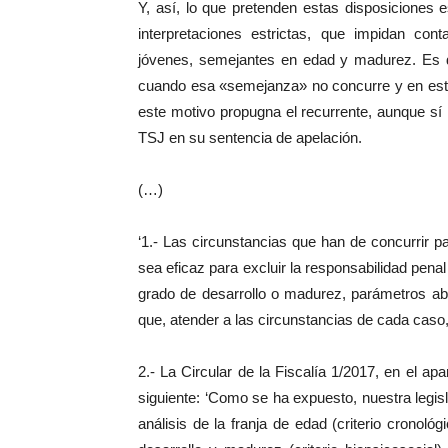
Y, así, lo que pretenden estas disposiciones es
interpretaciones estrictas, que impidan con
jóvenes, semejantes en edad y madurez. Es de
cuando esa «semejanza» no concurre y en esto
este motivo propugna el recurrente, aunque sí 
TSJ en su sentencia de apelación.
(…)
‘1.- Las circunstancias que han de concurrir p
sea eficaz para excluir la responsabilidad pena
grado de desarrollo o madurez, parámetros ab
que, atender a las circunstancias de cada caso
2.- La Circular de la Fiscalía 1/2017, en el ap
siguiente: ‘Como se ha expuesto, nuestra legisl
análisis de la franja de edad (criterio cronológ