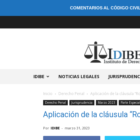
COMENTARIOS AL CÓDIGO CIVIL
IDIBE
NOTICIAS LEGALES
JURISPRUDENC
Inicio
Derecho Penal
Aplicación de la cláusula “R
Derecho Penal
Jurisprudencia
Marzo 2023
Parte Especia
Aplicación de la cláusula “R
Por
IDIBE
-
marzo 31, 2023