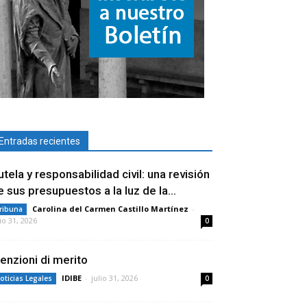
Entradas recientes
utela y responsabilidad civil: una revisión
e sus presupuestos a la luz de la...
Carolina del Carmen Castillo Martínez
-
ribuna
lio 31, 2026
0
enzioni di merito
IDIBE
-
julio 31, 2026
oticias Legales
0