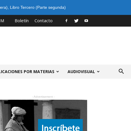
era)
,
Libro Tercero (Parte segunda)
PM
Boletín
Contacto
LICACIONES POR MATERIAS
AUDIOVISUAL
- Advertisement -