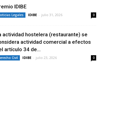
remio IDIBE
IDIBE
-
julio 31, 2026
oticias Legales
0
a actividad hostelera (restaurante) se
onsidera actividad comercial a efectos
l artículo 34 de...
IDIBE
-
julio 23, 2026
erecho Civil
0