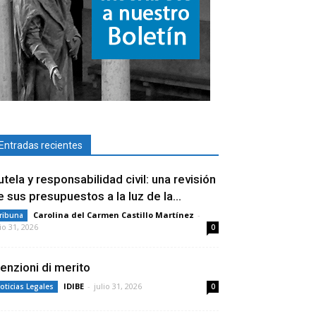
Entradas recientes
utela y responsabilidad civil: una revisión
e sus presupuestos a la luz de la...
Carolina del Carmen Castillo Martínez
-
ribuna
lio 31, 2026
0
enzioni di merito
IDIBE
-
julio 31, 2026
oticias Legales
0