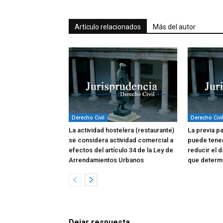
Artículo relacionados
Más del autor
Derecho Civil
Derecho Civi
La actividad hostelera (restaurante)
La previa p
se considera actividad comercial a
puede tene
efectos del artículo 34 de la Ley de
reducir el d
Arrendamientos Urbanos
que determi
Dejar respuesta