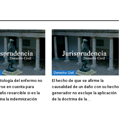
l
Derecho Civil
atología del enfermo no
El hecho de que se afirme la
rse en cuenta para
causalidad de un daño con su hecho
año resarcible si es la
generador no excluye la aplicación
na la indemnización
de la doctrina de la...