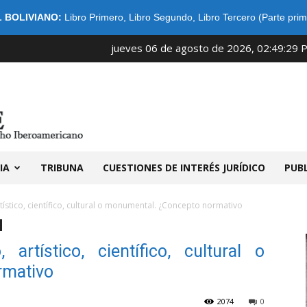
 BOLIVIANO:
Libro Primero
,
Libro Segundo
,
Libro Tercero (Parte prim
jueves 06 de agosto de 2026, 02:49:29 
IDIBE
IA
TRIBUNA
CUESTIONES DE INTERÉS JURÍDICO
PUB
rtístico, científico, cultural o monumental. ¿Concepto normativo
 artístico, científico, cultural o
rmativo
2074
0