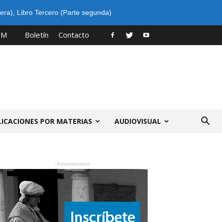
era)
,
Libro Tercero (Parte segunda)
PM
Boletín
Contacto
LICACIONES POR MATERIAS
AUDIOVISUAL
- Advertisement -