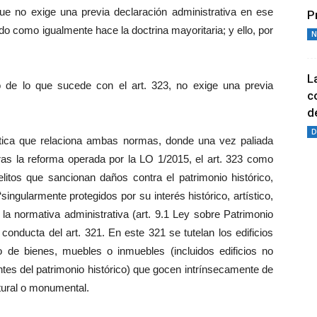
e no exige una previa declaración administrativa en ese
P
o como igualmente hace la doctrina mayoritaria; y ello, por
N
L
rio de lo que sucede con el art. 323, no exige una previa
c
de
D
emática que relaciona ambas normas, donde una vez paliada
tras la reforma operada por la LO 1/2015, el art. 323 como
elitos que sancionan daños contra el patrimonio histórico,
‘singularmente protegidos por su interés histórico, artístico,
 la normativa administrativa (art. 9.1 Ley sobre Patrimonio
conducta del art. 321. En este 321 se tutelan los edificios
o de bienes, muebles o inmuebles (incluidos edificios no
tes del patrimonio histórico) que gocen intrínsecamente de
ultural o monumental.