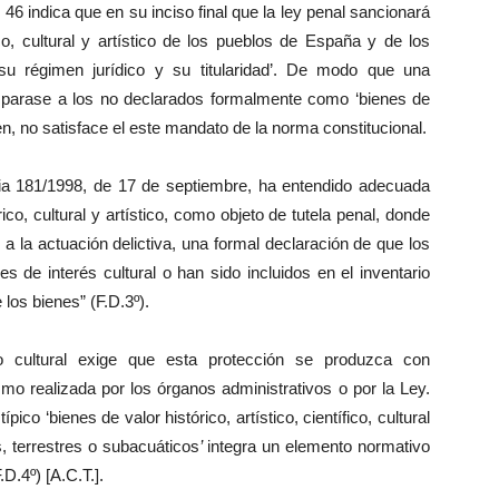
. 46 indica que en su inciso final que la ley penal sancionará
ico, cultural y artístico de los pueblos de España y de los
su régimen jurídico y su titularidad’. De modo que una
amparase a los no declarados formalmente como ‘bienes de
ren, no satisface el este mandato de la norma constitucional.
ncia 181/1998, de 17 de septiembre, ha entendido adecuada
rico, cultural y artístico, como objeto de tutela penal, donde
 a la actuación delictiva, una formal declaración de que los
s de interés cultural o han sido incluidos en el inventario
 los bienes” (F.D.3º).
io cultural exige que esta protección se produzca con
mo realizada por los órganos administrativos o por la Ley.
ico ‘bienes de valor histórico, artístico, científico, cultural
 terrestres o subacuáticos
’
integra un elemento normativo
.D.4º) [A.C.T.].