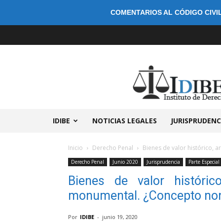
COMENTARIOS AL CÓDIGO CIVIL
IDIBE
NOTICIAS LEGALES
JURISPRUDENC
Inicio
Derecho Penal
Bienes de valor histórico, a
Derecho Penal
Junio 2020
Jurisprudencia
Parte Especial
Bienes de valor histórico,
monumental. ¿Concepto no
Por
IDIBE
-
junio 19, 2020