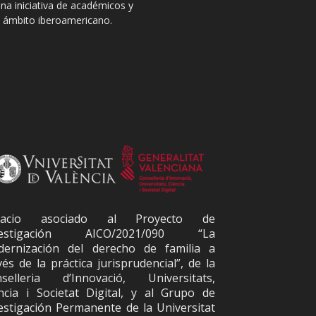
na iniciativa de académicos y
el ámbito iberoamericano.
pacio asociado al Proyecto de
vestigación AICO/2021/090 “La
ernización del derecho de familia a
vés de la práctica jurisprudencial”, de la
selleria d’Innovació, Universitats,
ncia i Societat Digital, y al Grupo de
estigación Permanente de la Universitat