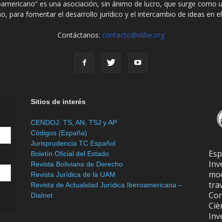
roamericano” es una asociación, sin ánimo de lucro, que surge como u
o, para fomentar el desarrollo jurídico y el intercambio de ideas en 
Contáctanos:
contacto@idibe.org
Sitios de interés
CENDOJ: TS, AN, TSJ y AP
Códigos (España)
Jurisprudencia TC Español
Es
Boletín Oficial del Estado
In
Revista Boliviana de Derecho
mod
Revista Jurídica de la UAM
tra
Revista de Actualidad Jurídica Iberoamericana –
Con
Dialnet
Ciè
Inv