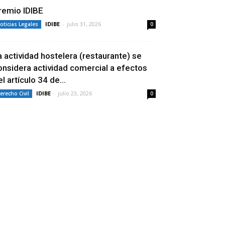
remio IDIBE
IDIBE
-
julio 31, 2026
oticias Legales
0
a actividad hostelera (restaurante) se
onsidera actividad comercial a efectos
l artículo 34 de...
IDIBE
-
julio 23, 2026
erecho Civil
0