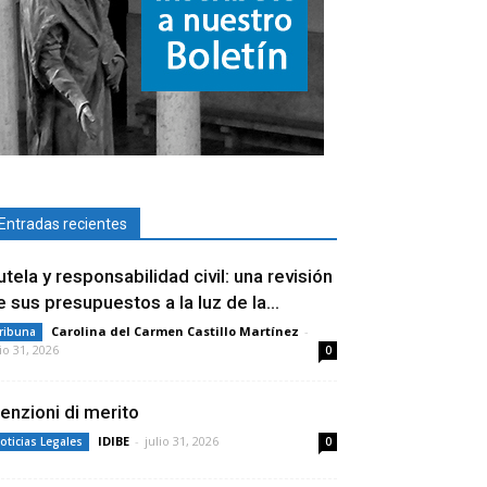
Entradas recientes
utela y responsabilidad civil: una revisión
e sus presupuestos a la luz de la...
Carolina del Carmen Castillo Martínez
-
ribuna
lio 31, 2026
0
enzioni di merito
IDIBE
-
julio 31, 2026
oticias Legales
0