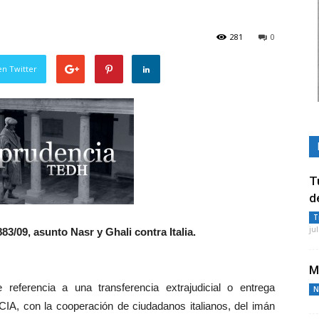
281
0
en Twitter
T
d
T
ju
83/09, asunto Nasr y Ghali contra Italia.
M
eferencia a una transferencia extrajudicial o entrega
N
 CIA, con la cooperación de ciudadanos italianos, del imán