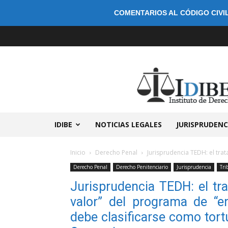
COMENTARIOS AL CÓDIGO CIVIL
IDIBE
NOTICIAS LEGALES
JURISPRUDENC
Inicio
Derecho Penal
Jurisprudencia TEDH: el trat
Derecho Penal
Derecho Penitenciario
Jurisprudencia
Tri
Jurisprudencia TEDH: el tra
valor” del programa de “en
debe clasificarse como tortu