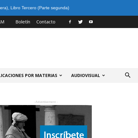
era)
,
Libro Tercero (Parte segunda)
AM
Boletín
Contacto
LICACIONES POR MATERIAS
AUDIOVISUAL
- Advertisement -