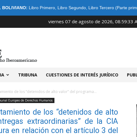
 BOLIVIANO:
Libro Primero
,
Libro Segundo
,
Libro Tercero (Parte prim
viernes 07 de agosto de 2026, 08:59:33 
IDIBE
IA
TRIBUNA
CUESTIONES DE INTERÉS JURÍDICO
PUB
amiento de los “detenidos de alto valor” del programa...
bunal Europeo de Derechos Humanos
tamiento de los “detenidos de alto
tregas extraordinarias” de la CIA
ra en relación con el artículo 3 del