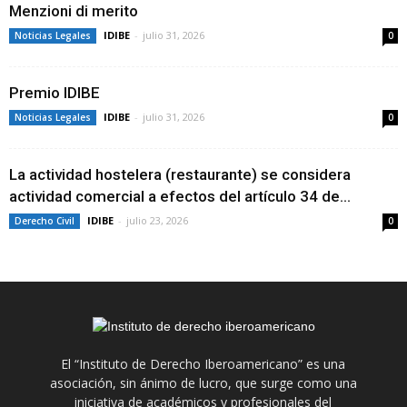
Menzioni di merito
IDIBE
-
julio 31, 2026
Noticias Legales
0
Premio IDIBE
IDIBE
-
julio 31, 2026
Noticias Legales
0
La actividad hostelera (restaurante) se considera
actividad comercial a efectos del artículo 34 de...
IDIBE
-
julio 23, 2026
Derecho Civil
0
El “Instituto de Derecho Iberoamericano” es una
asociación, sin ánimo de lucro, que surge como una
iniciativa de académicos y profesionales del