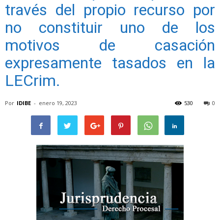
través del propio recurso por
no constituir uno de los
motivos de casación
expresamente tasados en la
LECrim.
Por
IDIBE
-
enero 19, 2023
530
0