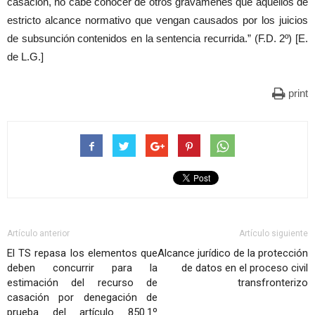
casación, no cabe conocer de otros gravámenes que aquellos de
estricto alcance normativo que vengan causados por los juicios
de subsunción contenidos en la sentencia recurrida.” (F.D. 2º) [E.
de L.G.]
print
Artículo anterior
Artículo siguiente
El TS repasa los elementos que
Alcance jurídico de la protección
deben concurrir para la
de datos en el proceso civil
estimación del recurso de
transfronterizo
casación por denegación de
prueba del artículo 850.1º