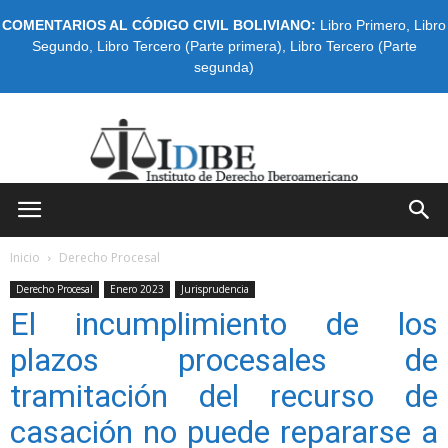
COMENTARIOS AL CÓDIGO CIVIL BOLIVIANO:
Libro Primero
,
Libro
Segundo
,
Libro Tercero (Parte primera)
,
Libro Tercero (Parte
segunda)
IDIBE
Inicio
Derecho Procesal
Derecho Procesal
Enero 2023
Jurisprudencia
El incumplimiento de los
plazos procesales de
tramitación del recurso de
casación no puede repararse a