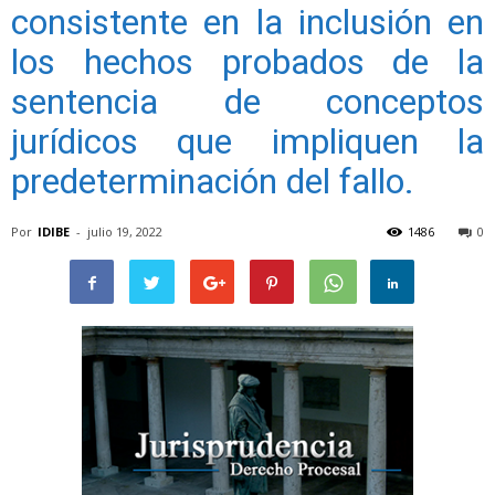
consistente en la inclusión en
los hechos probados de la
sentencia de conceptos
jurídicos que impliquen la
predeterminación del fallo.
Por
IDIBE
-
julio 19, 2022
1486
0