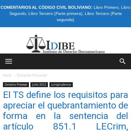
COMENTARIOS AL CÓDIGO CIVIL BOLIVIANO:
Libro Primero
,
Libro
Segundo
,
Libro Tercero (Parte primera)
,
Libro Tercero (Parte
segunda)
IDIBE
Inicio
Derecho Procesal
Derecho Procesal
Julio 2022
Jurisprudencia
El TS define los requisitos para
apreciar el quebrantamiento de
forma en la sentencia del
artículo 851.1 LECrim,