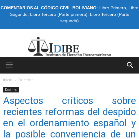
COMENTARIOS AL CÓDIGO CIVIL BOLIVIANO:
Libro Primero
,
Libro
Segundo
,
Libro Tercero (Parte primera)
,
Libro Tercero (Parte
segunda)
IDIBE
Inicio
Doctrina
Doctrina
Aspectos críticos sobre
recientes reformas del despido
en el ordenamiento español y
la posible conveniencia de un