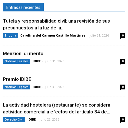
Entradas recientes
Tutela y responsabilidad civil: una revisión de sus
presupuestos a la luz de la...
Carolina del Carmen Castillo Martínez
-
julio 31, 2026
Tribuna
0
Menzioni di merito
IDIBE
-
julio 31, 2026
Noticias Legales
0
Premio IDIBE
IDIBE
-
julio 31, 2026
Noticias Legales
0
La actividad hostelera (restaurante) se considera
actividad comercial a efectos del artículo 34 de...
IDIBE
-
julio 23, 2026
Derecho Civil
0