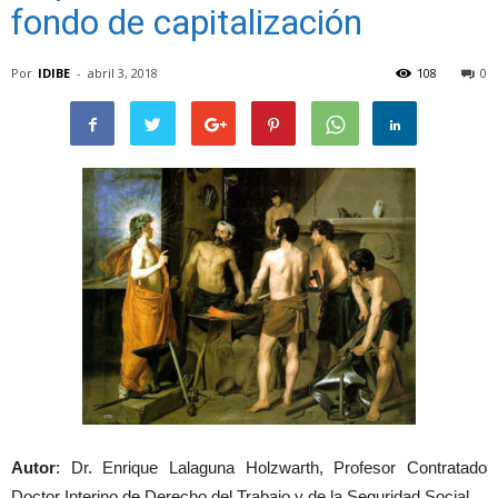
fondo de capitalización
Por
IDIBE
-
abril 3, 2018
108
0
Autor
: Dr. Enrique Lalaguna Holzwarth, Profesor Contratado
Doctor Interino de Derecho del Trabajo y de la Seguridad Social.