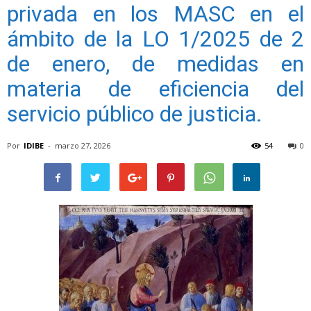
privada en los MASC en el
ámbito de la LO 1/2025 de 2
de enero, de medidas en
materia de eficiencia del
servicio público de justicia.
Por
IDIBE
-
marzo 27, 2026
54
0