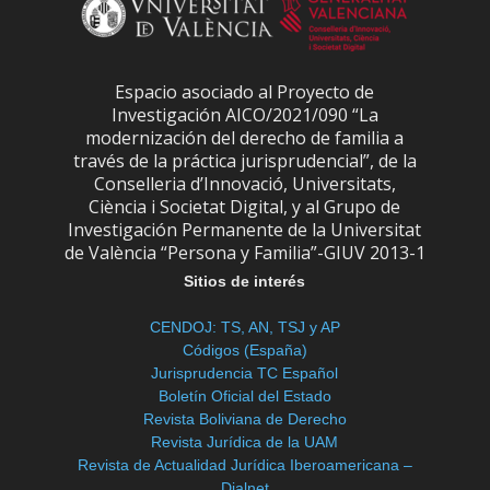
Espacio asociado al Proyecto de
Investigación AICO/2021/090 “La
modernización del derecho de familia a
través de la práctica jurisprudencial”, de la
Conselleria d’Innovació, Universitats,
Ciència i Societat Digital, y al Grupo de
Investigación Permanente de la Universitat
de València “Persona y Familia”-GIUV 2013-1
Sitios de interés
CENDOJ: TS, AN, TSJ y AP
Códigos (España)
Jurisprudencia TC Español
Boletín Oficial del Estado
Revista Boliviana de Derecho
Revista Jurídica de la UAM
Revista de Actualidad Jurídica Iberoamericana –
Dialnet