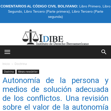
COMENTARIOS AL CÓDIGO CIVIL BOLIVIANO:
Libro Primero
,
Libro
Segundo
,
Libro Tercero (Parte primera)
,
Libro Tercero (Parte
segunda)
IDIBE
Inicio
Doctrina
Doctrina
Meses-newsletter
Autonomía de la persona y
medios de solución adecuada
de los conflictos. Una revisión
sobre el valor de la autonomía