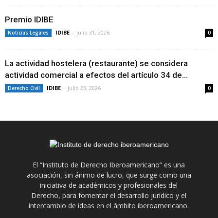
Premio IDIBE
IDIBE
-
julio 31, 2026
Noticias Legales
0
La actividad hostelera (restaurante) se considera
actividad comercial a efectos del artículo 34 de...
IDIBE
-
julio 23, 2026
Derecho Civil
0
El “Instituto de Derecho Iberoamericano” es una
asociación, sin ánimo de lucro, que surge como una
iniciativa de académicos y profesionales del
Derecho, para fomentar el desarrollo jurídico y el
intercambio de ideas en el ámbito iberoamericano.