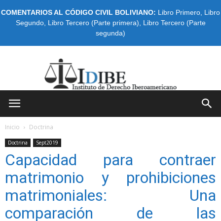
COMENTARIOS AL CÓDIGO CIVIL BOLIVIANO:
Libro Primero
,
Libro
Segundo
,
Libro Tercero (Parte primera)
,
Libro Tercero (Parte
segunda)
IDIBE
Inicio
Doctrina
Doctrina
Sept2019
Capacidad para contraer
matrimonio y prohibiciones
matrimoniales: Una
comparación de las