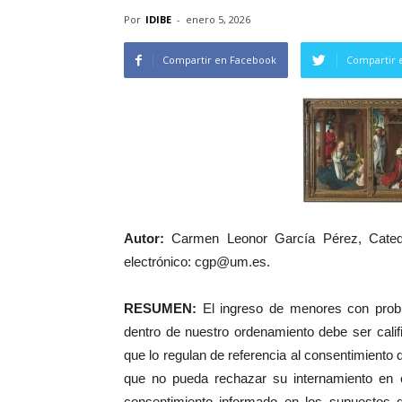
Por
IDIBE
-
enero 5, 2026
Compartir en Facebook
Compartir 
Autor:
Carmen Leonor García Pérez, Catedrá
electrónico: cgp@um.es.
RESUMEN:
El ingreso de menores con prob
dentro de nuestro ordenamiento debe ser calif
que lo regulan de referencia al consentimiento 
que no pueda rechazar su internamiento en ce
consentimiento informado en los supuestos 