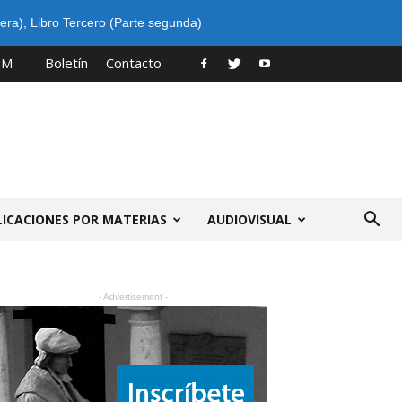
era)
,
Libro Tercero (Parte segunda)
PM
Boletín
Contacto
LICACIONES POR MATERIAS
AUDIOVISUAL
- Advertisement -