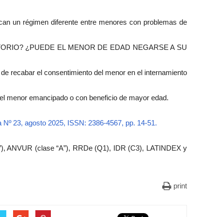
fican un régimen diferente entre menores con problemas de
ATORIO? ¿PUEDE EL MENOR DE EDAD NEGARSE A SU
 de recabar el consentimiento del menor en el internamiento
n del menor emancipado o con beneficio de mayor edad.
a Nº 23, agosto 2025, ISSN: 2386-4567, pp. 14-51.
), ANVUR (clase “A”), RRDe (Q1), IDR (C3), LATINDEX y
print