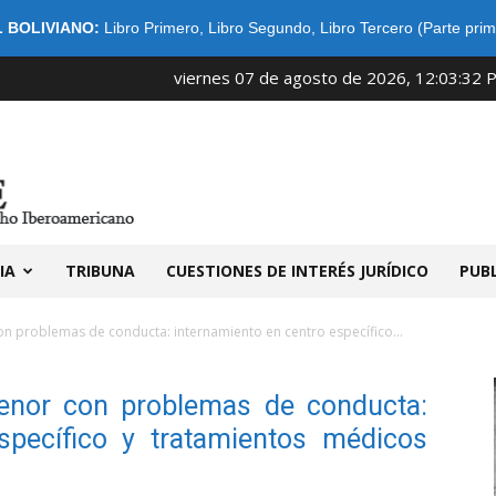
 BOLIVIANO:
Libro Primero
,
Libro Segundo
,
Libro Tercero (Parte prim
viernes 07 de agosto de 2026, 12:03:32 
IDIBE
IA
TRIBUNA
CUESTIONES DE INTERÉS JURÍDICO
PUB
n problemas de conducta: internamiento en centro específico...
menor con problemas de conducta:
specífico y tratamientos médicos