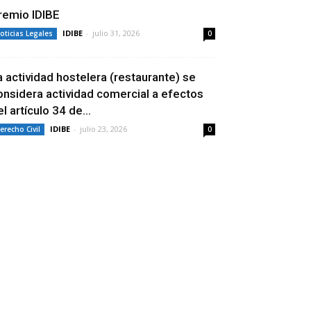
remio IDIBE
IDIBE
-
julio 31, 2026
oticias Legales
0
a actividad hostelera (restaurante) se
onsidera actividad comercial a efectos
l artículo 34 de...
IDIBE
-
julio 23, 2026
erecho Civil
0