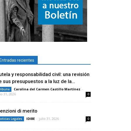
Entradas recientes
utela y responsabilidad civil: una revisión
e sus presupuestos a la luz de la...
Carolina del Carmen Castillo Martínez
-
ribuna
lio 31, 2026
0
enzioni di merito
IDIBE
-
julio 31, 2026
oticias Legales
0