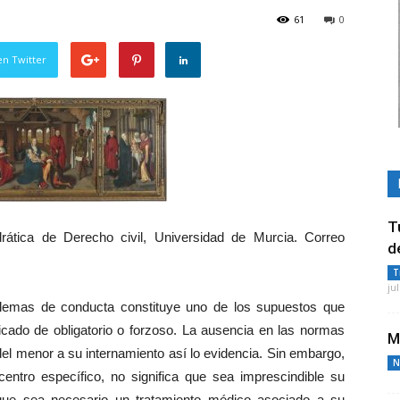
61
0
en Twitter
T
tica de Derecho civil, Universidad de Murcia. Correo
d
T
ju
lemas de conducta constituye uno de los supuestos que
icado de obligatorio o forzoso. La ausencia en las normas
M
del menor a su internamiento así lo evidencia. Sin embargo,
N
ntro específico, no significa que sea imprescindible su
que sea necesario un tratamiento médico asociado a su