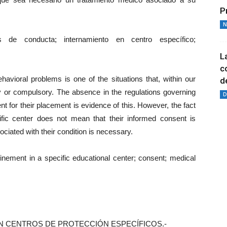
P
N
de conducta; internamiento en centro específico;
L
c
vioral problems is one of the situations that, within our
de
y or compulsory. The absence in the regulations governing
D
nt for their placement is evidence of this. However, the fact
fic center does not mean that their informed consent is
ciated with their condition is necessary.
inement in a specific educational center; consent; medical
 EN CENTROS DE PROTECCIÓN ESPECÍFICOS.-