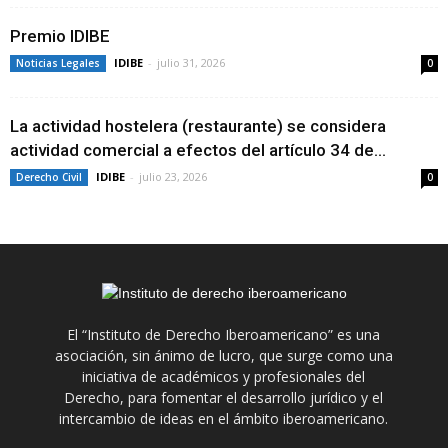
Premio IDIBE
IDIBE
-
julio 31, 2026
Noticias Legales
0
La actividad hostelera (restaurante) se considera
actividad comercial a efectos del artículo 34 de...
IDIBE
-
julio 23, 2026
Derecho Civil
0
El “Instituto de Derecho Iberoamericano” es una
asociación, sin ánimo de lucro, que surge como una
iniciativa de académicos y profesionales del
Derecho, para fomentar el desarrollo jurídico y el
intercambio de ideas en el ámbito iberoamericano.