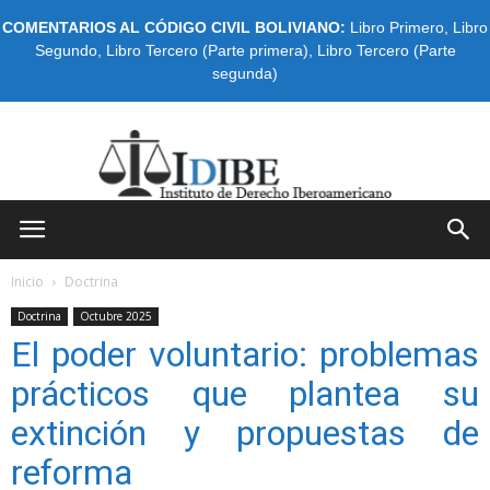
COMENTARIOS AL CÓDIGO CIVIL BOLIVIANO:
Libro Primero
,
Libro
Segundo
,
Libro Tercero (Parte primera)
,
Libro Tercero (Parte
segunda)
IDIBE
Inicio
Doctrina
Doctrina
Octubre 2025
El poder voluntario: problemas
prácticos que plantea su
extinción y propuestas de
reforma