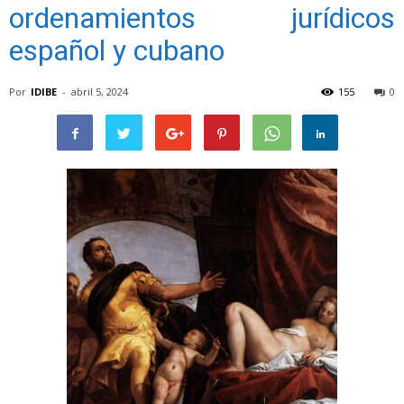
ordenamientos jurídicos
español y cubano
Por
IDIBE
-
abril 5, 2024
155
0