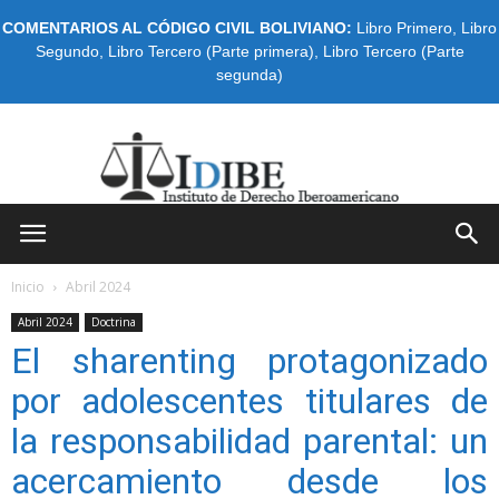
COMENTARIOS AL CÓDIGO CIVIL BOLIVIANO:
Libro Primero
,
Libro
Segundo
,
Libro Tercero (Parte primera)
,
Libro Tercero (Parte
segunda)
IDIBE
Inicio
Abril 2024
Abril 2024
Doctrina
El sharenting protagonizado
por adolescentes titulares de
la responsabilidad parental: un
acercamiento desde los