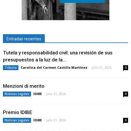
Entradas recientes
Tutela y responsabilidad civil: una revisión de sus
presupuestos a la luz de la...
Carolina del Carmen Castillo Martínez
-
julio 31, 2026
Tribuna
0
Menzioni di merito
IDIBE
-
julio 31, 2026
Noticias Legales
0
Premio IDIBE
IDIBE
-
julio 31, 2026
Noticias Legales
0