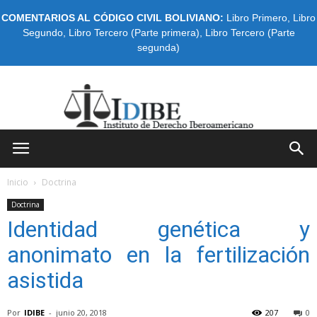
COMENTARIOS AL CÓDIGO CIVIL BOLIVIANO:
Libro Primero
,
Libro
Segundo
,
Libro Tercero (Parte primera)
,
Libro Tercero (Parte
segunda)
IDIBE
Inicio
Doctrina
Doctrina
Identidad genética y
anonimato en la fertilización
asistida
Por
IDIBE
-
junio 20, 2018
207
0