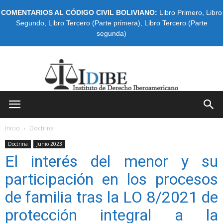
COMENTARIOS AL CÓDIGO CIVIL BOLIVIANO:
Libro Primero
,
Libro
Segundo
,
Libro Tercero (Parte primera)
,
Libro Tercero (Parte
segunda)
IDIBE
Inicio
Doctrina
Doctrina
Junio 2023
El interés del menor y su
participación en los procesos
de familia tras la LO 8/2021 de
protección integral a la