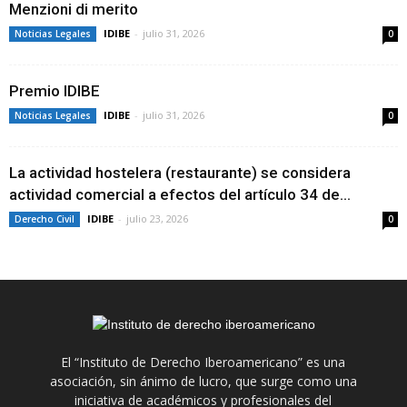
Menzioni di merito
IDIBE
-
julio 31, 2026
Noticias Legales
0
Premio IDIBE
IDIBE
-
julio 31, 2026
Noticias Legales
0
La actividad hostelera (restaurante) se considera
actividad comercial a efectos del artículo 34 de...
IDIBE
-
julio 23, 2026
Derecho Civil
0
El “Instituto de Derecho Iberoamericano” es una
asociación, sin ánimo de lucro, que surge como una
iniciativa de académicos y profesionales del