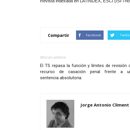
Revista indexada en LATINDEX, ESCI (ISI-T
Compartir
Facebook
Twitte
Artículo anterior
El TS repasa la función y límites de revisión 
recurso de casación penal frente a u
sentencia absolutoria.
Jorge Antonio Climent 