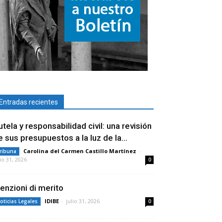
Entradas recientes
utela y responsabilidad civil: una revisión
e sus presupuestos a la luz de la...
Carolina del Carmen Castillo Martínez
-
ribuna
lio 31, 2026
0
enzioni di merito
IDIBE
-
julio 31, 2026
oticias Legales
0