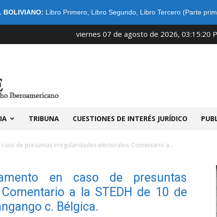
 BOLIVIANO:
Libro Primero
,
Libro Segundo
,
Libro Tercero (Parte prim
viernes 07 de agosto de 2026, 03:15:20 
IDIBE
IA
TRIBUNA
CUESTIONES DE INTERÉS JURÍDICO
PUB
 caso de presuntas irregularidades electorales: Comentario a...
rlamento en caso de presuntas
s: Comentario a la STEDH de 10 de
ngango c. Bélgica.