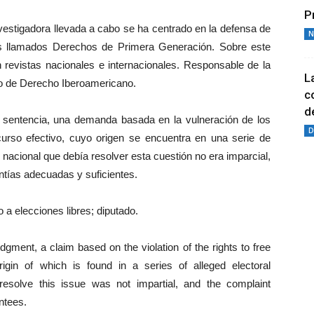
P
vestigadora llevada a cabo se ha centrado en la defensa de
N
s llamados Derechos de Primera Generación. Sobre este
 revistas nacionales e internacionales. Responsable de la
L
to de Derecho Iberoamericano.
c
de
 sentencia, una demanda basada en la vulneración de los
D
urso efectivo, cuyo origen se encuentra en una serie de
 nacional que debía resolver esta cuestión no era imparcial,
ntías adecuadas y suficientes.
a elecciones libres; diputado.
ment, a claim based on the violation of the rights to free
igin of which is found in a series of alleged electoral
o resolve this issue was not impartial, and the complaint
ntees.