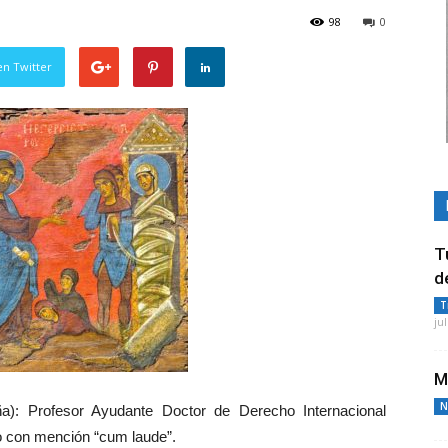
98
0
en Twitter
T
d
T
ju
M
N
a): Profesor Ayudante Doctor de Derecho Internacional
do con mención “cum laude”.