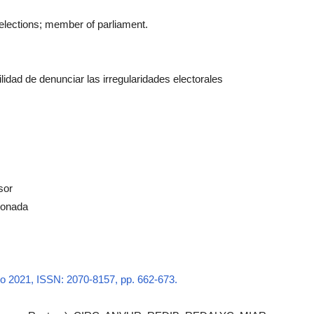
e elections; member of parliament.
ilidad de denunciar las irregularidades electorales
sor
azonada
ro 2021, ISSN: 2070-8157, pp. 662-673.