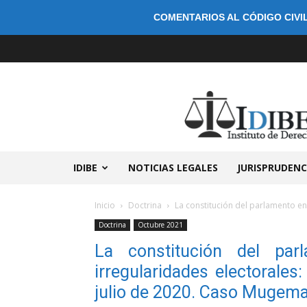
COMENTARIOS AL CÓDIGO CIVIL
IDIBE
NOTICIAS LEGALES
JURISPRUDENC
Inicio
Doctrina
La constitución del parlamento en
Doctrina
Octubre 2021
La constitución del pa
irregularidades electorale
julio de 2020. Caso Mugema