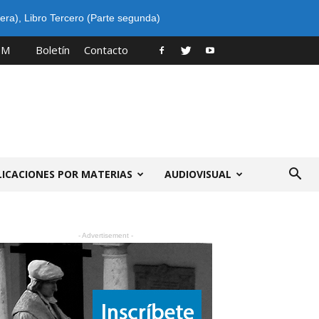
era)
,
Libro Tercero (Parte segunda)
PM
Boletín
Contacto
LICACIONES POR MATERIAS
AUDIOVISUAL
- Advertisement -