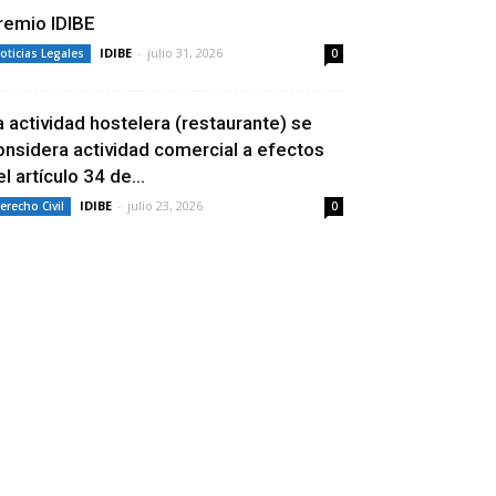
remio IDIBE
IDIBE
-
julio 31, 2026
oticias Legales
0
a actividad hostelera (restaurante) se
onsidera actividad comercial a efectos
l artículo 34 de...
IDIBE
-
julio 23, 2026
erecho Civil
0