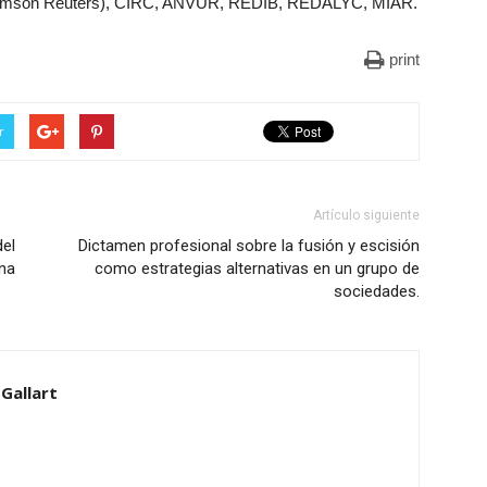
homson Reuters), CIRC, ANVUR, REDIB, REDALYC, MIAR.
print
r
Artículo siguiente
del
Dictamen profesional sobre la fusión y escisión
na
como estrategias alternativas en un grupo de
sociedades.
Gallart