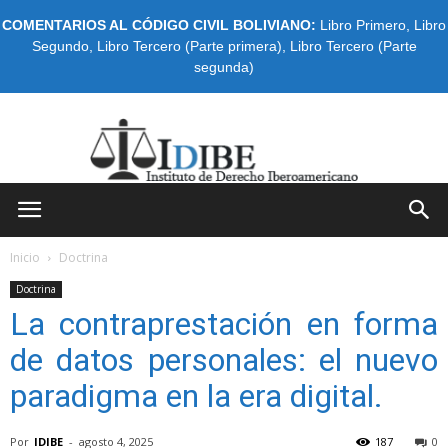
COMENTARIOS AL CÓDIGO CIVIL BOLIVIANO:
Libro Primero
,
Libro
Segundo
,
Libro Tercero (Parte primera)
,
Libro Tercero (Parte
segunda)
IDIBE
Inicio
Doctrina
Doctrina
La contraprestación en forma
de datos personales: el nuevo
paradigma en la era digital.
Por
IDIBE
-
agosto 4, 2025
187
0