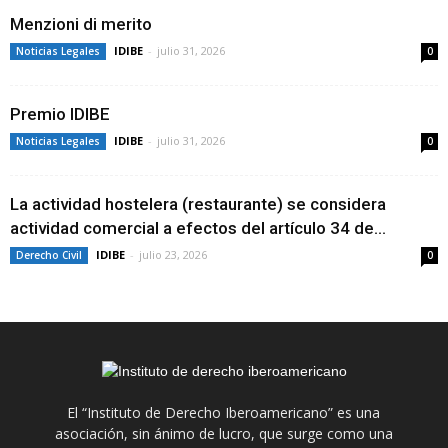
Menzioni di merito
IDIBE
-
julio 31, 2026
Noticias Legales
0
Premio IDIBE
IDIBE
-
julio 31, 2026
Noticias Legales
0
La actividad hostelera (restaurante) se considera
actividad comercial a efectos del artículo 34 de...
IDIBE
-
julio 23, 2026
Derecho Civil
0
El “Instituto de Derecho Iberoamericano” es una
asociación, sin ánimo de lucro, que surge como una