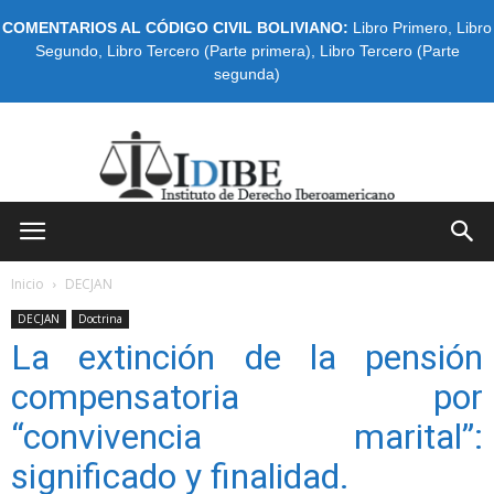
COMENTARIOS AL CÓDIGO CIVIL BOLIVIANO:
Libro Primero
,
Libro
Segundo
,
Libro Tercero (Parte primera)
,
Libro Tercero (Parte
segunda)
IDIBE
Inicio
DECJAN
DECJAN
Doctrina
La extinción de la pensión
compensatoria por
“convivencia marital”:
significado y finalidad.