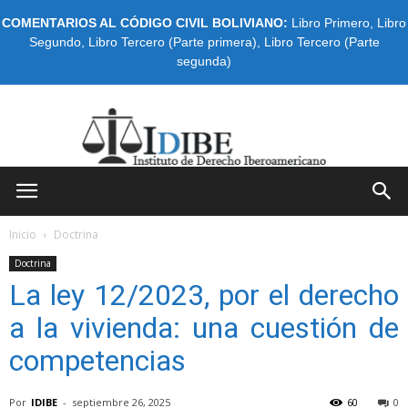
COMENTARIOS AL CÓDIGO CIVIL BOLIVIANO:
Libro Primero
,
Libro
Segundo
,
Libro Tercero (Parte primera)
,
Libro Tercero (Parte
segunda)
IDIBE
Inicio
Doctrina
Doctrina
La ley 12/2023, por el derecho
a la vivienda: una cuestión de
competencias
Por
IDIBE
-
septiembre 26, 2025
60
0