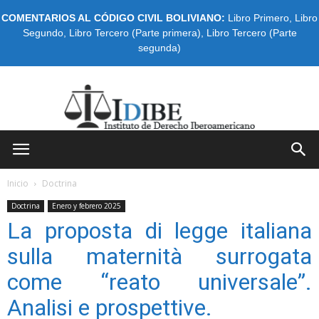
COMENTARIOS AL CÓDIGO CIVIL BOLIVIANO:
Libro Primero
,
Libro
Segundo
,
Libro Tercero (Parte primera)
,
Libro Tercero (Parte
segunda)
IDIBE
Inicio
Doctrina
Doctrina
Enero y febrero 2025
La proposta di legge italiana
sulla maternità surrogata
come “reato universale”.
Analisi e prospettive.