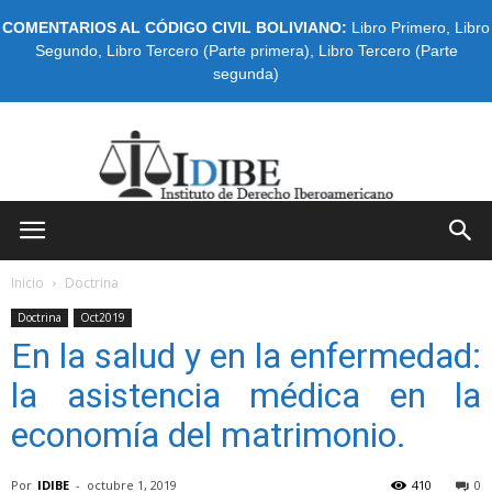
COMENTARIOS AL CÓDIGO CIVIL BOLIVIANO:
Libro Primero
,
Libro
Segundo
,
Libro Tercero (Parte primera)
,
Libro Tercero (Parte
segunda)
IDIBE
Inicio
Doctrina
Doctrina
Oct2019
En la salud y en la enfermedad:
la asistencia médica en la
economía del matrimonio.
Por
IDIBE
-
octubre 1, 2019
410
0