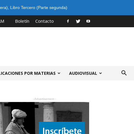
era)
,
Libro Tercero (Parte segunda)
AM
Boletín
Contacto
LICACIONES POR MATERIAS
AUDIOVISUAL
- Advertisement -