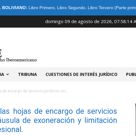
 BOLIVIANO:
Libro Primero
,
Libro Segundo
,
Libro Tercero (Parte prim
domingo 09 de agosto de 2026, 07:58:14 
IDIBE
IA
TRIBUNA
CUESTIONES DE INTERÉS JURÍDICO
PUB
 de encargo de servicios jurídicos: en...
las hojas de encargo de servicios
láusula de exoneración y limitación
sional.