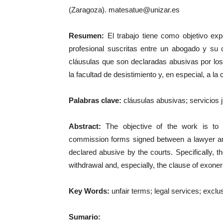
(Zaragoza). matesatue@unizar.es
Resumen:
El trabajo tiene como objetivo exp
profesional suscritas entre un abogado y su c
cláusulas que son declaradas abusivas por los tr
la facultad de desistimiento y, en especial, a la
Palabras clave:
cláusulas abusivas; servicios 
Abstract:
The objective of the work is to e
commission forms signed between a lawyer and 
declared abusive by the courts. Specifically, th
withdrawal and, especially, the clause of exonerat
Key Words:
unfair terms; legal services; exclus
Sumario: