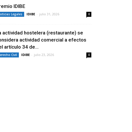
remio IDIBE
IDIBE
-
julio 31, 2026
oticias Legales
0
a actividad hostelera (restaurante) se
onsidera actividad comercial a efectos
l artículo 34 de...
IDIBE
-
julio 23, 2026
erecho Civil
0