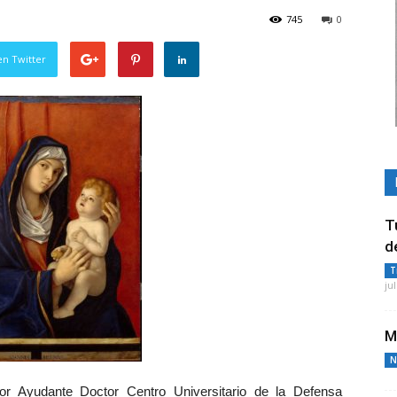
745
0
en Twitter
T
d
T
ju
M
N
r Ayudante Doctor Centro Universitario de la Defensa