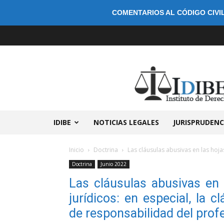
COMENTARIOS AL CÓDIGO CIVIL
IDIBE
NOTICIAS LEGALES
JURISPRUDENC
Inicio
Doctrina
Las cláusulas abusivas en las hojas
Doctrina
Junio 2022
Las cláusulas abusivas en 
jurídicos: en especial, la c
de responsabilidad del profe