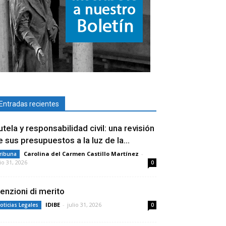
Entradas recientes
utela y responsabilidad civil: una revisión
e sus presupuestos a la luz de la...
Carolina del Carmen Castillo Martínez
-
ribuna
lio 31, 2026
0
enzioni di merito
IDIBE
-
julio 31, 2026
oticias Legales
0