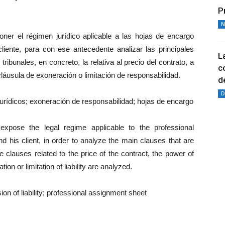
P
N
oner el régimen jurídico aplicable a las hojas de encargo
liente, para con ese antecedente analizar las principales
L
ibunales, en concreto, la relativa al precio del contrato, a
c
 cláusula de exoneración o limitación de responsabilidad.
de
D
jurídicos; exoneración de responsabilidad; hojas de encargo
xpose the legal regime applicable to the professional
his client, in order to analyze the main clauses that are
e clauses related to the price of the contract, the power of
ion or limitation of liability are analyzed.
ion of liability; professional assignment sheet