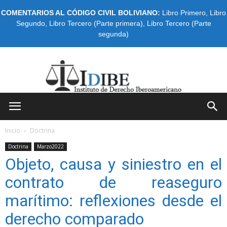
COMENTARIOS AL CÓDIGO CIVIL BOLIVIANO:
Libro Primero
,
Libro
Segundo
,
Libro Tercero (Parte primera)
,
Libro Tercero (Parte
segunda)
IDIBE
Inicio
Doctrina
Doctrina
Marzo2022
Objeto, causa y siniestro en el
contrato de reaseguro
marítimo: reflexiones desde el
derecho comparado