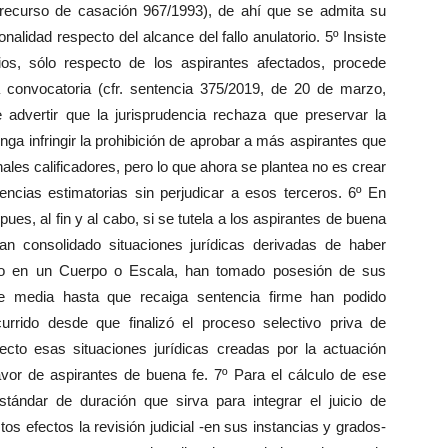
recurso de casación 967/1993), de ahí que se admita su
onalidad respecto del alcance del fallo anulatorio. 5º Insiste
icios, sólo respecto de los aspirantes afectados, procede
 convocatoria (cfr. sentencia 375/2019, de 20 de marzo,
advertir que la jurisprudencia rechaza que preservar la
nga infringir la prohibición de aprobar a más aspirantes que
unales calificadores, pero lo que ahora se plantea no es crear
encias estimatorias sin perjudicar a esos terceros. 6º En
ues, al fin y al cabo, si se tutela a los aspirantes de buena
n consolidado situaciones jurídicas derivadas de haber
ado en un Cuerpo o Escala, han tomado posesión de sus
ue media hasta que recaiga sentencia firme han podido
scurrido desde que finalizó el proceso selectivo priva de
fecto esas situaciones jurídicas creadas por la actuación
favor de aspirantes de buena fe. 7º Para el cálculo de ese
estándar de duración que sirva para integrar el juicio de
tos efectos la revisión judicial -en sus instancias y grados-