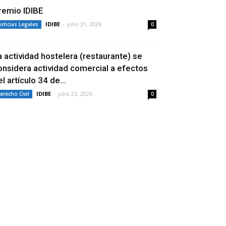
remio IDIBE
IDIBE
-
julio 31, 2026
oticias Legales
0
a actividad hostelera (restaurante) se
onsidera actividad comercial a efectos
l artículo 34 de...
IDIBE
-
julio 23, 2026
erecho Civil
0