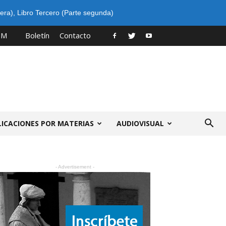
era)
,
Libro Tercero (Parte segunda)
PM
Boletín
Contacto
LICACIONES POR MATERIAS
AUDIOVISUAL
- Advertisement -