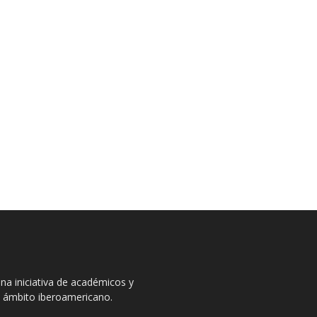
na iniciativa de académicos y
el ámbito iberoamericano.