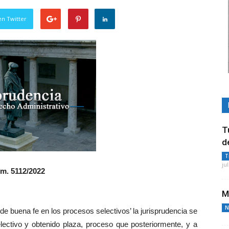
en Twitter
T
d
T
ju
úm. 5112/2022
M
N
de buena fe en los procesos selectivos’ la jurisprudencia se
lectivo y obtenido plaza, proceso que posteriormente, y a