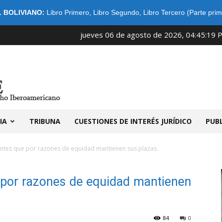
 BOLIVIANO:
Libro Primero
,
Libro Segundo
,
Libro Tercero (Parte prim
jueves 06 de agosto de 2026, 04:45:19 
IDIBE
IA
TRIBUNA
CUESTIONES DE INTERÉS JURÍDICO
PUB
antes que por razones de equidad mantienen sus plazas.
 por razones de equidad mantienen
84
0