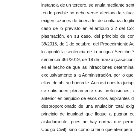
instancia de un tercero, se anula mediante se
-en lo posible no debe verse afectada la situ
exigen razones de buena fe, de confianza legíti
caso de lo previsto en el artículo 3.2 del Có
plasmación, en su caso, del principio de con
39/2015, de 1 de octubre, del Procedimiento A
lo apuntó la sentencia de la antigua Sección
sentencia 361/2019, de 18 de marzo (casación 4
en el hecho de que las infracciones determina
exclusivamente a la Administración, por lo qu
ellas, de ahí su buena fe. Aun así nuestra juris
se satisfacen plenamente sus pretensiones, 
anterior en perjuicio de esos otros aspirantes
desproporcionado de una anulación total exi
principio de igualdad que llegue a pugnar c
aisladamente, pues no hay norma que permita 
Código Civil), sino como criterio que atempera l