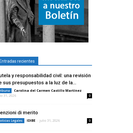
Entradas recientes
utela y responsabilidad civil: una revisión
e sus presupuestos a la luz de la...
Carolina del Carmen Castillo Martínez
-
ribuna
lio 31, 2026
0
enzioni di merito
IDIBE
-
julio 31, 2026
oticias Legales
0