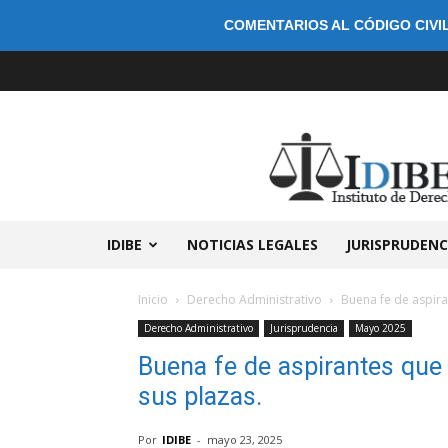
COMENTARIOS AL CÓDIGO CIVIL
IDIBE
NOTICIAS LEGALES
JURISPRUDENC
Inicio
Derecho Administrativo
Buena fe de aspir
Derecho Administrativo
Jurisprudencia
Mayo 2025
Buena fe de aspirantes que
sus plazas.
Por
IDIBE
-
mayo 23, 2025